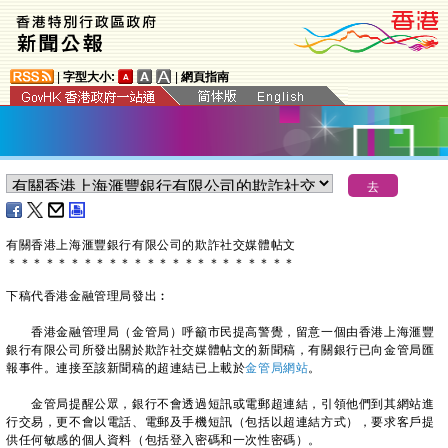
|
字型大小:
|
網頁指南
有關香港上海滙豐銀行有限公司的欺詐社交媒體帖文
＊
＊
＊
＊
＊
＊
＊
＊
＊
＊
＊
＊
＊
＊
＊
＊
＊
＊
＊
＊
＊
＊
＊
下稿代香港金融管理局發出︰
香港金融管理局（金管局）呼籲市民提高警覺，留意一個由香港上海滙豐
銀行有限公司所發出關於欺詐社交媒體帖文的新聞稿，有關銀行已向金管局匯
報事件。連接至該新聞稿的超連結已上載於
金管局網站
。
金管局提醒公眾，銀行不會透過短訊或電郵超連結，引領他們到其網站進
行交易，更不會以電話、電郵及手機短訊（包括以超連結方式），要求客戶提
供任何敏感的個人資料（包括登入密碼和一次性密碼）。