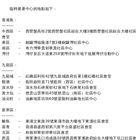
臨時避暑中心的地點如下：
香港島：
———
中西區 － 西營盤高街2號西營盤社區綜合大樓3樓西營盤社區綜合大樓社區
會堂
東區 － 銅鑼灣福蔭道7號3樓銅鑼灣社區中心
南區 － 奇力灣華貴邨華貴社區中心
灣仔 － 灣仔皇后大道東258號灣仔街市地下低層灣仔活動中心
九龍區：
———
九龍城 － 紅磡庇利街42號九龍城政府合署1樓紅磡社區會堂
觀塘 － 藍田啟田道71號藍田（西區）社區中心
深水埗 － 深水埗石硤尾邨42座地下石硤尾社區會堂
黃大仙 － 慈雲山雲華街45號慈雲山（南區）社區中心
油尖旺 － 油麻地眾坊街60號梁顯利油麻地社區中心
新界區：
———
離島 － 東涌文東路39號東涌市政大樓地下東涌社區會堂
葵青 － 葵涌葵盛西邨第六座平台葵盛社區會堂
北區 － 粉嶺祥華邨祥華社區會堂
西貢 － 將軍澳坑口培成路38號西貢將軍澳政府綜合大樓地下坑口社區會