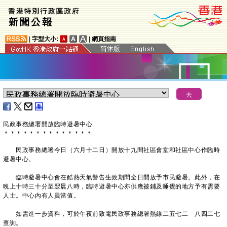
|
字型大小:
|
網頁指南
民政事務總署開放臨時避暑中心
＊
＊
＊
＊
＊
＊
＊
＊
＊
＊
＊
＊
＊
＊
民政事務總署今日（六月十二日）開放十九間社區會堂和社區中心作臨時
避暑中心。
臨時避暑中心會在酷熱天氣警告生效期間全日開放予市民避暑。此外，在
晩上十時三十分至翌晨八時，臨時避暑中心亦供應被鋪及睡覺的地方予有需要
人士。中心內有人員當值。
如需進一步資料，可於午夜前致電民政事務總署熱線二五七二 八四二七
查詢。