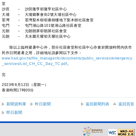
堂
沙田 － 沙田隆亨邨隆亨社區中心
大埔 － 大埔鄉事會街2號大埔社區中心
荃灣 － 荃灣梨木樹邨康樹樓地下梨木樹社區會堂
屯門 － 屯門湖山路101號湖山路社區會堂
元朗 － 元朗朗屏邨朗屏社區會堂
元朗 － 天水圍天耀邨天耀社區中心
除以上臨時避暑中心外，部分社區會堂和社區中心亦會於開放時間內供市
民作日間避暑之用，詳細地址請參閱以下文件：
www.had.gov.hk/file_manager/tc/documents/public_services/emergency
_services/List_CH_CC_Day_TC.pdf
。
完
2023年6月12日（星期一）
香港時間17時00分
新聞資料庫
昨日新聞
返回新聞列表
返回頁首
即日新聞