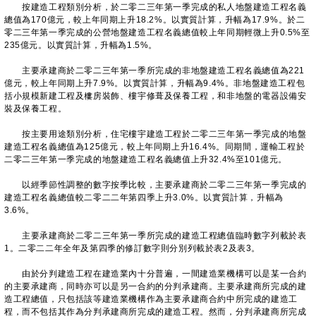
按建造工程類別分析，於二零二三年第一季完成的私人地盤建造工程名義
總值為170億元，較上年同期上升18.2%。以實質計算，升幅為17.9%。於二
零二三年第一季完成的公營地盤建造工程名義總值較上年同期輕微上升0.5%至
235億元。以實質計算，升幅為1.5%。
主要承建商於二零二三年第一季所完成的非地盤建造工程名義總值為221
億元，較上年同期上升7.9%。以實質計算，升幅為9.4%。非地盤建造工程包
括小規模新建工程及樓房裝飾、樓宇修葺及保養工程，和非地盤的電器設備安
裝及保養工程。
按主要用途類別分析，住宅樓宇建造工程於二零二三年第一季完成的地盤
建造工程名義總值為125億元，較上年同期上升16.4%。同期間，運輸工程於
二零二三年第一季完成的地盤建造工程名義總值上升32.4%至101億元。
以經季節性調整的數字按季比較，主要承建商於二零二三年第一季完成的
建造工程名義總值較二零二二年第四季上升3.0%。以實質計算，升幅為
3.6%。
主要承建商於二零二三年第一季所完成的建造工程總值臨時數字列載於表
1。二零二二年全年及第四季的修訂數字則分別列載於表2及表3。
由於分判建造工程在建造業內十分普遍，一間建造業機構可以是某一合約
的主要承建商，同時亦可以是另一合約的分判承建商。主要承建商所完成的建
造工程總值，只包括該等建造業機構作為主要承建商合約中所完成的建造工
程，而不包括其作為分判承建商所完成的建造工程。然而，分判承建商所完成