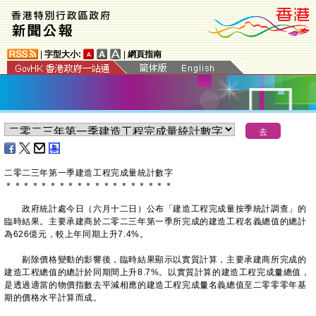
|
字型大小:
|
網頁指南
二零二三年第一季建造工程完成量統計數字
＊
＊
＊
＊
＊
＊
＊
＊
＊
＊
＊
＊
＊
＊
＊
＊
＊
＊
＊
政府統計處今日（六月十二日）公布「建造工程完成量按季統計調查」的
臨時結果。主要承建商於二零二三年第一季所完成的建造工程名義總值的總計
為626億元，較上年同期上升7.4%。
剔除價格變動的影響後，臨時結果顯示以實質計算，主要承建商所完成的
建造工程總值的總計於同期間上升8.7%。以實質計算的建造工程完成量總值，
是透過適當的物價指數去平減相應的建造工程完成量名義總值至二零零零年基
期的價格水平計算而成。