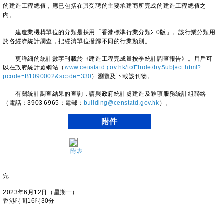
的建造工程總值，應已包括在其受聘的主要承建商所完成的建造工程總值之
內。
建造業機構單位的分類是採用「香港標準行業分類2.0版」。該行業分類用
於各經濟統計調查，把經濟單位撥歸不同的行業類別。
更詳細的統計數字刊載於《建造工程完成量按季統計調查報告》。用戶可
以在政府統計處網站（
www.censtatd.gov.hk/tc/EIndexbySubject.html?
pcode=B1090002&scode=330
）瀏覽及下載該刊物。
有關統計調查結果的查詢，請與政府統計處建造及雜項服務統計組聯絡
（電話：3903 6965；電郵：
building@censtatd.gov.hk
）。
附件
附表
完
2023年6月12日（星期一）
香港時間16時30分