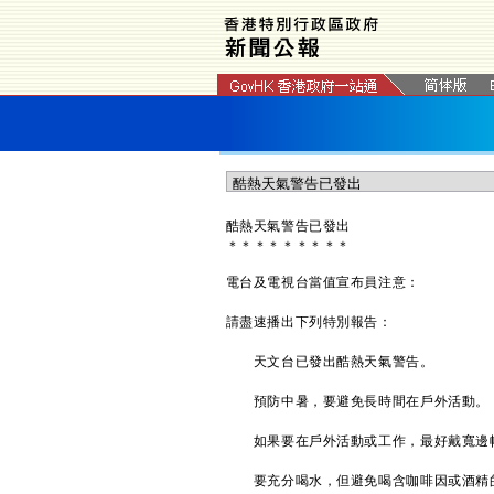
酷熱天氣警告已發出
＊
＊
＊
＊
＊
＊
＊
＊
＊
電台及電視台當值宣布員注意：
請盡速播出下列特別報告：
天文台已發出酷熱天氣警告。
預防中暑，要避免長時間在戶外活動。
如果要在戶外活動或工作，最好戴寬邊帽
要充分喝水，但避免喝含咖啡因或酒精