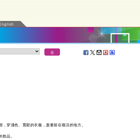
，穿淺色、寬鬆的衣服，盡量留在蔭涼的地方。
的飲品。