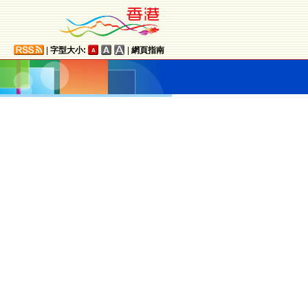
|
字型大小:
|
網頁指南