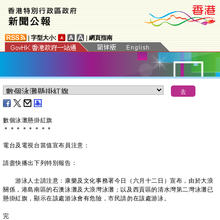
|
字型大小:
|
網頁指南
數個泳灘懸掛紅旗
＊
＊
＊
＊
＊
＊
＊
＊
電台及電視台當值宣布員注意：
請盡快播出下列特別報告：
游泳人士請注意：康樂及文化事務署今日（六月十二日）宣布，由於大浪
關係，港島南區的石澳泳灘及大浪灣泳灘；以及西貢區的清水灣第二灣泳灘已
懸掛紅旗，顯示在該處游泳會有危險，市民請勿在該處游泳。
完