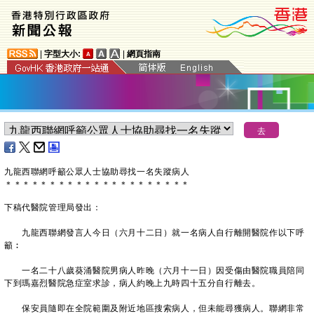
|
字型大小:
|
網頁指南
​九龍西聯網呼籲公眾人士協助尋找一名失蹤病人
＊
＊
＊
＊
＊
＊
＊
＊
＊
＊
＊
＊
＊
＊
＊
＊
＊
＊
＊
＊
＊
下稿代醫院管理局發出：
九龍西聯網發言人今日（六月十二日）就一名病人自行離開醫院作以下呼
籲︰
一名二十八歲葵涌醫院男病人昨晚（六月十一日）因受傷由醫院職員陪同
下到瑪嘉烈醫院急症室求診，病人約晚上九時四十五分自行離去。
保安員隨即在全院範圍及附近地區搜索病人，但未能尋獲病人。聯網非常