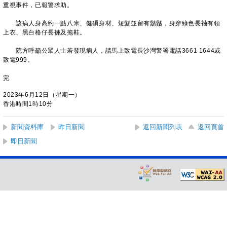
重視事件，已報警求助。
該病人身高約一點八米、健碩身材、短髮並留有鬍鬚，身穿綠色長袖有領
上衣、黑白格仔長褲及拖鞋。
院方呼籲公眾人士若發現病人，請馬上致電長沙灣警署電話3661 1644或
致電999。
完
2023年6月12日（星期一）
香港時間1時10分
新聞資料庫
昨日新聞
返回新聞列表
返回頁首
即日新聞