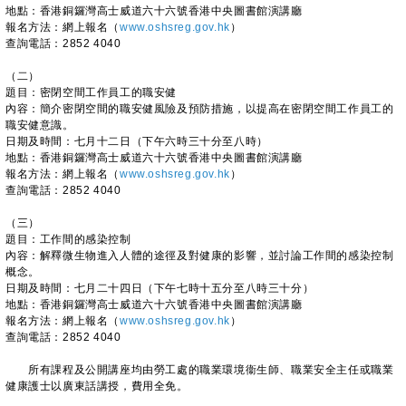
地點：香港銅鑼灣高士威道六十六號香港中央圖書館演講廳
報名方法：網上報名（
www.oshsreg.gov.hk
）
查詢電話：2852 4040
（二）
題目：密閉空間工作員工的職安健
內容：簡介密閉空間的職安健風險及預防措施，以提高在密閉空間工作員工的
職安健意識。
日期及時間：七月十二日（下午六時三十分至八時）
地點：香港銅鑼灣高士威道六十六號香港中央圖書館演講廳
報名方法：網上報名（
www.oshsreg.gov.hk
）
查詢電話：2852 4040
（三）
題目：工作間的感染控制
內容：解釋微生物進入人體的途徑及對健康的影響，並討論工作間的感染控制
概念。
日期及時間：七月二十四日（下午七時十五分至八時三十分）
地點：香港銅鑼灣高士威道六十六號香港中央圖書館演講廳
報名方法：網上報名（
www.oshsreg.gov.hk
）
查詢電話：2852 4040
所有課程及公開講座均由勞工處的職業環境衞生師、職業安全主任或職業
健康護士以廣東話講授，費用全免。