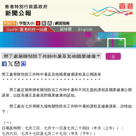
|
字型大小:
|
網頁指南
勞工處舉辦預防工作時中暑及其他職業健康課程及公開講座
＊
＊
＊
＊
＊
＊
＊
＊
＊
＊
＊
＊
＊
＊
＊
＊
＊
＊
＊
＊
＊
＊
＊
＊
＊
＊
勞工處定期舉辦有關預防在工作時中暑和不同主題的課程及職業健康公開
講座，以提高僱主及僱員對職業健康的認知。
勞工處在七月舉辦九場有關預防在工作時中暑的課程及健康講座，詳情如
下：
（一）
日期及時間：七月三日、七月十一日及七月二十四日（半天（上午））；
七月六日、七月十七日及七月二十七日（半天（下午））