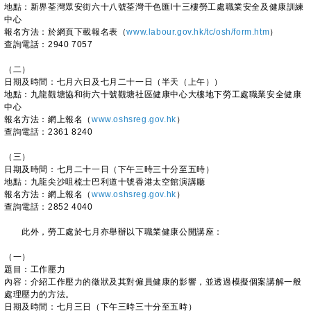
地點：新界荃灣眾安街六十八號荃灣千色匯I十三樓勞工處職業安全及健康訓練
中心
報名方法：於網頁下載報名表（
www.labour.gov.hk/tc/osh/form.htm
）
查詢電話：2940 7057
（二）
日期及時間：七月六日及七月二十一日（半天（上午））
地點：九龍觀塘協和街六十號觀塘社區健康中心大樓地下勞工處職業安全健康
中心
報名方法：網上報名（
www.oshsreg.gov.hk
）
查詢電話：2361 8240
（三）
日期及時間：七月二十一日（下午三時三十分至五時）
地點：九龍尖沙咀梳士巴利道十號香港太空館演講廳
報名方法：網上報名（
www.oshsreg.gov.hk
）
查詢電話：2852 4040
此外，勞工處於七月亦舉辦以下職業健康公開講座：
（一）
題目：工作壓力
內容：介紹工作壓力的徵狀及其對僱員健康的影響，並透過模擬個案講解一般
處理壓力的方法。
日期及時間：七月三日（下午三時三十分至五時）