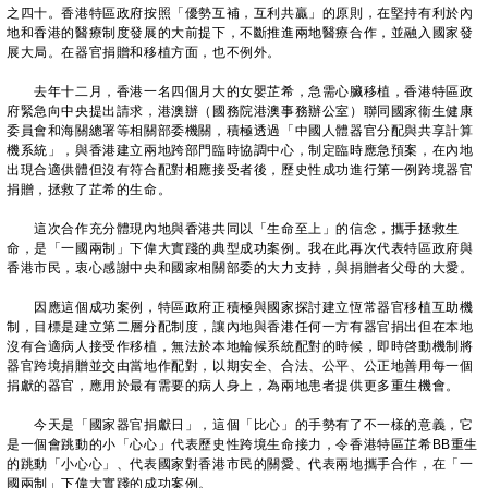
之四十。香港特區政府按照「優勢互補，互利共贏」的原則，在堅持有利於內
地和香港的醫療制度發展的大前提下，不斷推進兩地醫療合作，並融入國家發
展大局。在器官捐贈和移植方面，也不例外。
去年十二月，香港一名四個月大的女嬰芷希，急需心臟移植，香港特區政
府緊急向中央提出請求，港澳辦（國務院港澳事務辦公室）聯同國家衞生健康
委員會和海關總署等相關部委機關，積極透過「中國人體器官分配與共享計算
機系統」，與香港建立兩地跨部門臨時協調中心，制定臨時應急預案，在內地
出現合適供體但沒有符合配對相應接受者後，歷史性成功進行第一例跨境器官
捐贈，拯救了芷希的生命。
這次合作充分體現內地與香港共同以「生命至上」的信念，攜手拯救生
命，是「一國兩制」下偉大實踐的典型成功案例。我在此再次代表特區政府與
香港市民，衷心感謝中央和國家相關部委的大力支持，與捐贈者父母的大愛。
因應這個成功案例，特區政府正積極與國家探討建立恆常器官移植互助機
制，目標是建立第二層分配制度，讓內地與香港任何一方有器官捐出但在本地
沒有合適病人接受作移植，無法於本地輪候系統配對的時候，即時啓動機制將
器官跨境捐贈並交由當地作配對，以期安全、合法、公平、公正地善用每一個
捐獻的器官，應用於最有需要的病人身上，為兩地患者提供更多重生機會。
今天是「國家器官捐獻日」，這個「比心」的手勢有了不一樣的意義，它
是一個會跳動的小「心心」代表歷史性跨境生命接力，令香港特區芷希BB重生
的跳動「小心心」、代表國家對香港市民的關愛、代表兩地攜手合作，在「一
國兩制」下偉大實踐的成功案例。