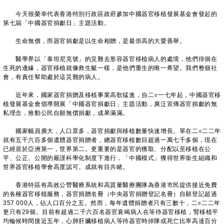
今天很榮幸代表香港特別行政區政府參加中國器官移植發展基金會發起的
第七屆「中國器官捐獻日」主題活動。
生命無價，而器官捐獻是以生命相贈，是最崇高的大愛善舉。
醫學界以「泰坦尼克號」的災難去形容器官移植病人的處境，他們徘徊在
生死的邊緣，器官移植就像救生艇一樣，是他們重生的唯一希望。我們整個社
會，有責任幫助處於這災難的病人。
近年來，國家器官捐贈及移植事業高歌猛進，自二○一七年起，中國器官移
植發展基金會倡導開展「中國器官捐獻日」主題活動，廣泛宣傳器官捐獻的無
私理念，推動公民自願無償捐獻，成果滿滿。
國家幅員廣大，人口眾多，器官捐獻與移植數量快速增長。單在二○二二年
就有五千六百多個遺體器官捐贈者，總器官移植數目超過一萬七千多個，現在
已經居於亞洲第一，世界第二。更重要的是器官的獲取、分配以至移植在公
平、公正、公開的嚴謹科學化制度下進行，「中國模式」獲得世界衞生組織和
世界器官移植學會高度認可。成就有目共睹。
香港特區有高效公營醫療系統和高質量醫療團隊為香港市民提供接近免費
的各種器官移植服務，器官捐贈名冊（中央器官捐贈登記名冊）自願登記超過
357 000人，佔人口百分之五。然而，每年遺體捐贈者只有三數十，二○二二年
更只有29個。目前有超過二千六百名器官衰竭病人在等待器官移植，腎移植平
均輪候時間接近五年，心肺肝臟移植病人等待器官時掉隊或死亡比率高達百分