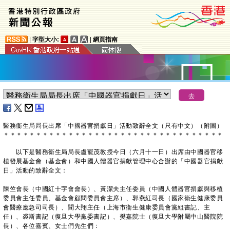
|
字型大小:
|
網頁指南
醫務衞生局局長出席「中國器官捐獻日」活動致辭全文（只有中文）（附圖）
＊
＊
＊
＊
＊
＊
＊
＊
＊
＊
＊
＊
＊
＊
＊
＊
＊
＊
＊
＊
＊
＊
＊
＊
＊
＊
＊
＊
＊
＊
＊
＊
＊
＊
以下是醫務衞生局局長盧寵茂教授今日（六月十一日）出席由中國器官移
植發展基金會（基金會）和中國人體器官捐獻管理中心合辦的「中國器官捐獻
日」活動的致辭全文：
陳竺會長（中國紅十字會會長）、黃潔夫主任委員（中國人體器官捐獻與移植
委員會主任委員、基金會顧問委員會主席）、郭燕紅司長（國家衞生健康委員
會醫療應急司司長）、聞大翔主任（上海市衞生健康委員會黨組書記、主
任）、裘斯書記（復旦大學黨委書記）、樊嘉院士（復旦大學附屬中山醫院院
長）、各位嘉賓、女士們先生們：