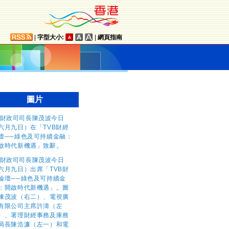
|
字型大小:
|
網頁指南
圖片