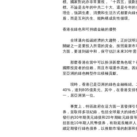
標。國家對此亦非常重視，「十四五」規劃
標。不論是去年的中共二十大、還是今年的
理念，強調生產、消費和生活方式都要向綠
盾，而是互利共生、能夠構成良性循環。
香港在綠色和可持續金融的優勢
全球邁向低碳經濟的大趨勢，正好説明這
關鍵之一是要投入所需的資金。按照最新市
方面，要達到碳中和，保守估計未來30年需
那麼香港在當中可以扮演甚麼角色呢？香
國際投資者的信賴，而且市場運作高效。因
至亞洲的綠色轉型作出積極貢獻。
現時，香港已是亞洲的綠色金融樞紐。二
40%，達到805億美元。其中，在香港安
一，居亞洲第一位。
事實上，特區政府在這方面一直發揮引領和
券，並取得多項紀錄，包括全球最大的綠色
發行的30年期美元綠債和20年期歐元綠債
括首批10年期人民幣債券，有助延長離岸
續定期發行綠色債券，以推動市場的創新和