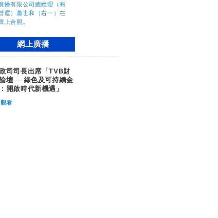
網上廣播
政司司長出席「TVB財
論壇──綠色及可持續金
：開啟時代新機遇」
觀看