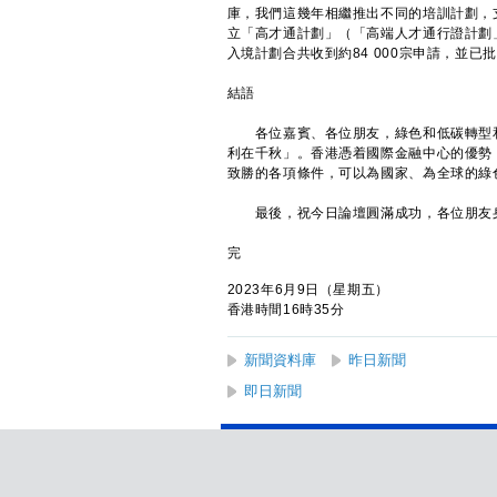
庫，我們這幾年相繼推出不同的培訓計劃，
立「高才通計劃」（「高端人才通行證計劃
入境計劃合共收到約84 000宗申請，並已
結語
各位嘉賓、各位朋友，綠色和低碳轉型和
利在千秋」。香港憑着國際金融中心的優勢
致勝的各項條件，可以為國家、為全球的綠
最後，祝今日論壇圓滿成功，各位朋友身
完
2023年6月9日（星期五）
香港時間16時35分
新聞資料庫
昨日新聞
即日新聞