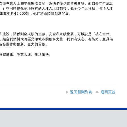
支援專業人士和學生獲取資歷，為他們提供實習機會等。而自去年年底設
」）並同時優化多項原有的人才入境計劃後，截至今年五月底，各項人才
批出其中約49 000宗，他們將會陸續到港發展。
建設，關係到全人類的生存、安全和永續發展，可以説是「功在當代、
，結合我們與大灣區兄弟城市的創科力量，我們有決心、有能力，並具備
色發展作出更新、更大的貢獻。
體健康、事業宏達、生活愉快。
返回新聞列表
返回頁首