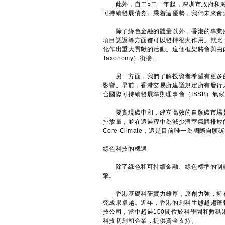
此外，自二○二一年起，深圳市政府和海
可持續發展債券。乘着這優勢，我們未來會
除了綠色金融的體量以外，香港的專業服
項目認證等方面都可以發揮很大作用。就此
化作出重大貢獻的活動。這個框架將會與由內地
Taxonomy）銜接。
另一方面，我們了解投資者希望有更多的
影響。早前，香港交易所建議規定所有發行
合國際可持續發展準則理事會（ISSB）氣
要實現碳中和，建立高效的自願碳市場是
排放量，並在這過程中為減少溫室氣體排放
Core Climate，這是目前唯一為國
綠色科技的機遇
除了綠色和可持續金融、綠色標準的制訂
擎。
香港基礎科研實力雄厚，原創力強，擁有五
究成果卓越。近年，香港的創科生態越趨蓬
技公司，當中超過100間位於科學園和數
科技初創和企業，提供資金支持。