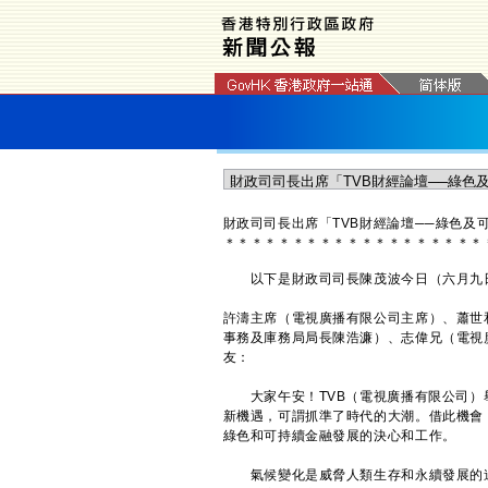
財政司司長出席「TVB財經論壇──綠色
＊
＊
＊
＊
＊
＊
＊
＊
＊
＊
＊
＊
＊
＊
＊
＊
＊
＊
＊
以下是財政司司長陳茂波今日（六月九日）
許濤主席（電視廣播有限公司主席）、蕭世和
事務及庫務局局長陳浩濂）、志偉兄（電視
友：
大家午安！TVB（電視廣播有限公司）
新機遇，可謂抓準了時代的大潮。借此機會
綠色和可持續金融發展的決心和工作。
氣候變化是威脅人類生存和永續發展的迫切