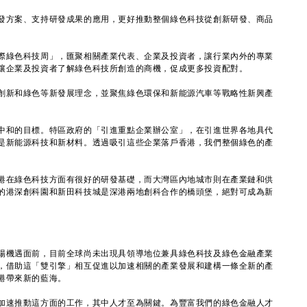
方案、支持研發成果的應用，更好推動整個綠色科技從創新研發、商品
綠色科技周」，匯聚相關產業代表、企業及投資者，讓行業內外的專業
讓企業及投資者了解綠色科技所創造的商機，促成更多投資配對。
新和綠色等新發展理念，並聚焦綠色環保和新能源汽車等戰略性新興產
和的目標。特區政府的「引進重點企業辦公室」，在引進世界各地具代
是新能源科技和新材料。透過吸引這些企業落戶香港，我們整個綠色的產
在綠色科技方面有很好的研發基礎，而大灣區內地城市則在產業鏈和供
的港深創科園和新田科技城是深港兩地創科合作的橋頭堡，絕對可成為新
機遇面前，目前全球尚未出現具領導地位兼具綠色科技及綠色金融產業
，借助這「雙引擎」相互促進以加速相關的產業發展和建構一條全新的產
港帶來新的藍海。
速推動這方面的工作，其中人才至為關鍵。為豐富我們的綠色金融人才