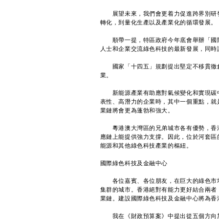
展望未來，我們會更着力促進跨界別研發
轉化，到量化生產以及產業化的循環發展。
順帶一提，特區政府今年底會舉辦「國際
人士和企業交流綠色科技的最新發展，同時
國家「十四五」規劃提出堅定不移貫徹創
業。
新能源產業有助應對氣候變化和實現碳中
表性、高潛力的企業時，其中一個重點，就
業鏈將會更為蓬勃和強大。
粵港澳大灣區的兄弟城市各有優勢，香港
應鏈上能提供強力支撐。因此，位於河套區
能源和其他綠色科技產業的樞紐。
國際綠色科技及金融中心
各位嘉賓、各位朋友，在巨大的綠色市場
集群的城市。香港絕對有能力更好結合兩者
業鏈。建設國際綠色科技及金融中心將為香
我在《財政預算案》中提出從五個方向加