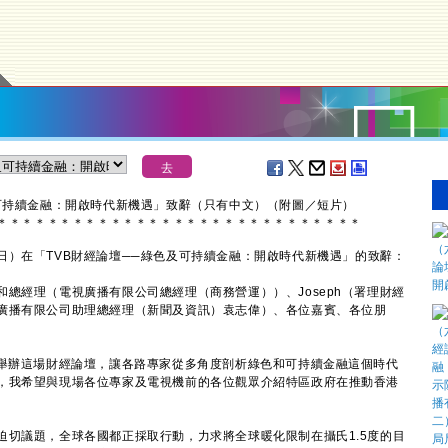
及可持續金融：開啟時代新機遇」致辭（只有中文）（附圖／短片）
＊
＊
＊
＊
＊
＊
＊
＊
＊
＊
＊
＊
＊
＊
＊
＊
＊
＊
＊
＊
＊
＊
＊
＊
＊
＊
＊
＊
＊
在「TVB財經論壇──綠色及可持續金融：開啟時代新機遇」的致辭：
總經理（電視廣播有限公司總經理（商務營運））、Joseph（署理財經
廣播有限公司助理總經理（新聞及資訊）袁志偉）、各位嘉賓、各位朋
舉辦這場財經論壇，讓各路專家從多角度剖析綠色和可持續金融這個時代
，我希望與現場各位專家及電視機前的各位觀眾介紹特區政府在推動香港
議題，全球各國都正採取行動，力求將全球暖化限制在攝氏1.5度的目