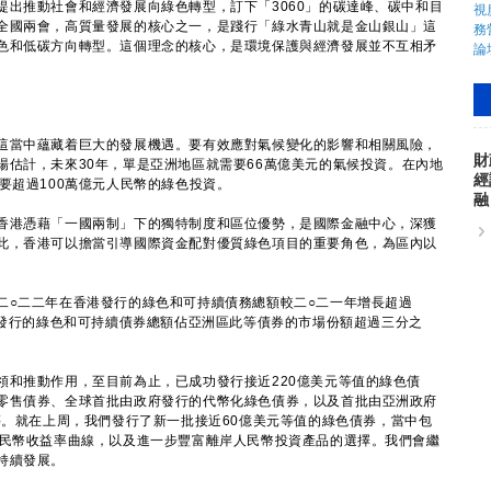
提出推動社會和經濟發展向綠色轉型，訂下「3060」的碳達峰、碳中和目
全國兩會，高質量發展的核心之一，是踐行「綠水青山就是金山銀山」這
色和低碳方向轉型。這個理念的核心，是環境保護與經濟發展並不互相矛
當中蘊藏着巨大的發展機遇。要有效應對氣候變化的影響和相關風險，
財
場估計，未來30年，單是亞洲地區就需要66萬億美元的氣候投資。在內地
經
要超過100萬億元人民幣的綠色投資。
融
港憑藉「一國兩制」下的獨特制度和區位優勢，是國際金融中心，深獲
此，香港可以擔當引導國際資金配對優質綠色項目的重要角色，為區內以
○二二年在香港發行的綠色和可持續債務總額較二○二一年增長超過
排發行的綠色和可持續債券總額佔亞洲區此等債券的市場份額超過三分之
推動作用，至目前為止，已成功發行接近220億美元等值的綠色債
零售債券、全球首批由政府發行的代幣化綠色債券，以及首批由亞洲政府
等。就在上周，我們發行了新一批接近60億美元等值的綠色債券，當中包
人民幣收益率曲線，以及進一步豐富離岸人民幣投資產品的選擇。我們會繼
持續發展。