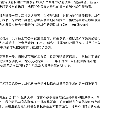
南省政府相繼在香港發行離岸人民幣地方政府債券，包括綠色、藍色及
邀請更多省市政府、機構和企業透過香港的資本市場作綠色籌融資。
務國際一流，深得各方認可，在標準制訂、對接內地和國際標準、綠色
，我們正探討建立綠色分類框架供本地市場採用，協助定義對減緩氣候變
及歐盟於去年發表的共通綠色分類目錄（Common Ground
信息，以了解上市公司的業務運作、資產以及財務狀況如何受氣候變化
人在其環境、社會及管治（ESG）報告中披露氣候相關信息，以及推出符
候準則的信息披露要求，並展開了諮詢。
重要一步。自願碳市場的參與者可從賣方購買碳信用，用來抵銷本身的
的活動提供資金。香港交易所於二○二二年十月推出全新的國際碳市場
際自願碳信用產品交易同時提供港元及人民幣結算的碳市場。
和項目認證外，綠色科技也是推動綠色經濟產業發展的另一個重要引
所全球100強的大學，亦有不少享譽國際的頂尖學者和權威專家，研
勃，我們更已培育和聚集了一批極具質素、前瞻創新且充滿熱誠的綠色科
碼港。而在港的風險投資基金和私募基金亦非常蓬勃，可為不同階段的綠色