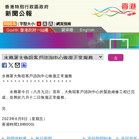
|
字型大小:
|
網頁指南
水務署大角咀客戶諮詢中心恢復正常服務
＊
＊
＊
＊
＊
＊
＊
＊
＊
＊
＊
＊
＊
＊
＊
＊
＊
＊
​ 水務署今日（六月九日）宣布，大角咀客戶諮詢中心的緊急維修工程已完
成，並將於六月十二日恢復正常服務。
完
2023年6月9日（星期五）
香港時間18時00分
新聞資料庫
昨日新聞
返回新聞列表
返回頁首