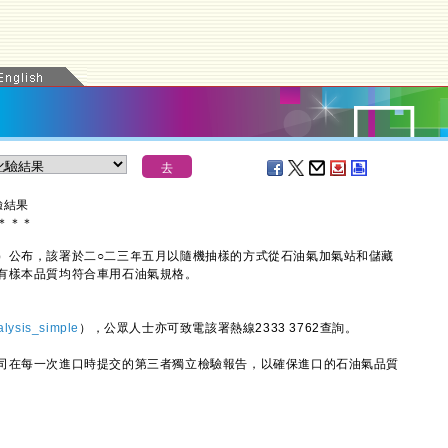
驗結果
＊
＊
＊
公布，該署於二○二三年五月以隨機抽樣的方式從石油氣加氣站和儲藏
有樣本品質均符合車用石油氣規格。
alysis_simple
），公眾人士亦可致電該署熱線2333 3762查詢。
在每一次進口時提交的第三者獨立檢驗報告，以確保進口的石油氣品質