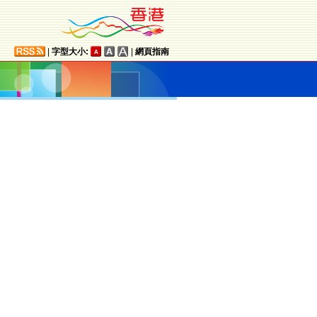
|
字型大小:
|
網頁指南