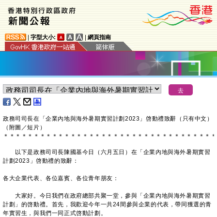
|
字型大小:
|
網頁指南
政務司司長在「企業內地與海外暑期實習計劃2023」啓動禮致辭（只有中文）
（附圖／短片）
＊
＊
＊
＊
＊
＊
＊
＊
＊
＊
＊
＊
＊
＊
＊
＊
＊
＊
＊
＊
＊
＊
＊
＊
＊
＊
＊
＊
＊
＊
＊
＊
＊
＊
＊
以下是政務司司長陳國基今日（六月五日）在「企業內地與海外暑期實習
計劃2023」啓動禮的致辭：
各大企業代表、各位嘉賓、各位青年朋友：
大家好。今日我們在政府總部共聚一堂，參與「企業內地與海外暑期實習
計劃」的啓動禮。首先，我歡迎今年一共24間參與企業的代表，帶同獲選的青
年實習生，與我們一同正式啓動計劃。