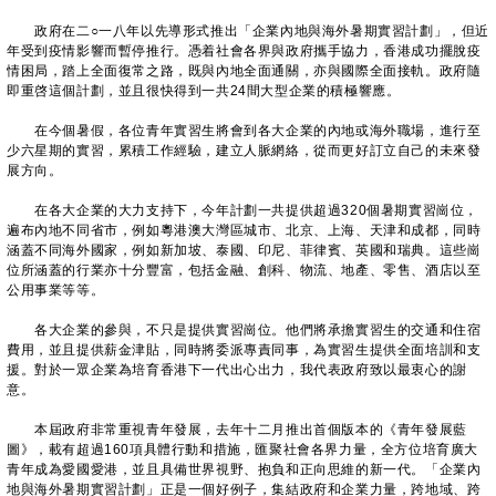
政府在二○一八年以先導形式推出「企業內地與海外暑期實習計劃」，但近
年受到疫情影響而暫停推行。憑着社會各界與政府攜手協力，香港成功擺脫疫
情困局，踏上全面復常之路，既與內地全面通關，亦與國際全面接軌。政府隨
即重啓這個計劃，並且很快得到一共24間大型企業的積極響應。
在今個暑假，各位青年實習生將會到各大企業的內地或海外職場，進行至
少六星期的實習，累積工作經驗，建立人脈網絡，從而更好訂立自己的未來發
展方向。
在各大企業的大力支持下，今年計劃一共提供超過320個暑期實習崗位，
遍布內地不同省市，例如粵港澳大灣區城市、北京、上海、天津和成都，同時
涵蓋不同海外國家，例如新加坡、泰國、印尼、菲律賓、英國和瑞典。這些崗
位所涵蓋的行業亦十分豐富，包括金融、創科、物流、地產、零售、酒店以至
公用事業等等。
各大企業的參與，不只是提供實習崗位。他們將承擔實習生的交通和住宿
費用，並且提供薪金津貼，同時將委派專責同事，為實習生提供全面培訓和支
援。對於一眾企業為培育香港下一代出心出力，我代表政府致以最衷心的謝
意。
本屆政府非常重視青年發展，去年十二月推出首個版本的《青年發展藍
圖》，載有超過160項具體行動和措施，匯聚社會各界力量，全方位培育廣大
青年成為愛國愛港，並且具備世界視野、抱負和正向思維的新一代。「企業內
地與海外暑期實習計劃」正是一個好例子，集結政府和企業力量，跨地域、跨