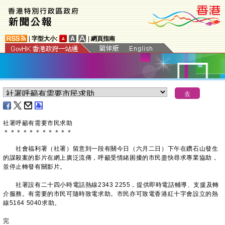
|
字型大小:
|
網頁指南
​社署呼籲有需要市民求助
＊
＊
＊
＊
＊
＊
＊
＊
＊
＊
＊
社會福利署（社署）留意到一段有關今日（六月二日）下午在鑽石山發生
的謀殺案的影片在網上廣泛流傳，呼籲受情緒困擾的市民盡快尋求專業協助，
並停止轉發有關影片。
社署設有二十四小時電話熱線2343 2255，提供即時電話輔導、支援及轉
介服務。有需要的市民可隨時致電求助。市民亦可致電香港紅十字會設立的熱
線5164 5040求助。
完