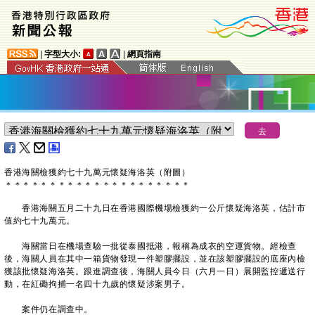
|
字型大小:
|
網頁指南
香港海關檢獲約七十九萬元懷疑海洛英（附圖）
＊
＊
＊
＊
＊
＊
＊
＊
＊
＊
＊
＊
＊
＊
＊
＊
＊
＊
＊
＊
＊
香港海關五月二十九日在香港國際機場檢獲約一公斤懷疑海洛英，估計市
值約七十九萬元。
海關當日在機場查驗一批從泰國抵港，報稱為成衣的空運貨物。經檢查
後，海關人員在其中一箱貨物發現一件塑膠擺設，並在該塑膠擺設的底座內檢
獲該批懷疑海洛英。跟進調查後，海關人員今日（六月一日）展開監控遞送行
動，在紅磡拘捕一名四十九歲的懷疑涉案男子。
案件仍在調查中。