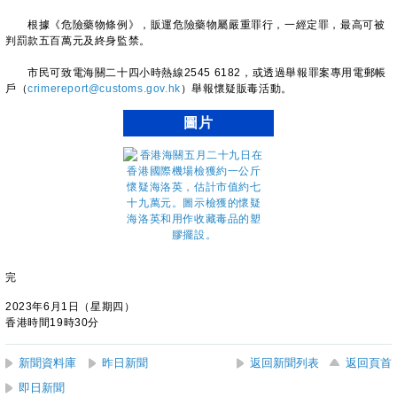
根據《危險藥物條例》，販運危險藥物屬嚴重罪行，一經定罪，最高可被
判罰款五百萬元及終身監禁。
市民可致電海關二十四小時熱線2545 6182，或透過舉報罪案專用電郵帳
戶（
crimereport@customs.gov.hk
）舉報懷疑販毒活動。
圖片
完
2023年6月1日（星期四）
香港時間19時30分
新聞資料庫
昨日新聞
返回新聞列表
返回頁首
即日新聞