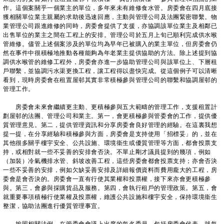
作。這個案關乎一個業主的單位，多年來未有維修食水管。房委會在四月底接
獲相關單位業主親屬的求助後迅速回應，主動與管理公司及法團緊密聯繫。物
業管理公司跟進維修的同時，房委會提供了支援，亦協調該單位業主及相鄰已
出售單位的業主之間在工程上的安排。管理公司於五月上旬已順利完成供水喉
管維修。儘管上述個案涉及的單位均為早年已被購入的業主單位，但房委會仍
然在事件中很積極地推動各種能夠為年老業主提供協助的方法。除上述提到協
調供水喉管的維修工程外，房委會亦進一步協助管理公司與該單位上、下層租
戶聯繫，並協調污水渠更換工程，讓工程得以盡快完成。從這個例子可以清晰
看到，現時房委會在租置屋邨其實非常積極參與管理公司的聯繫和協調屋邨的
管理工作。
房委會未來會繼續更主動、更積極參與五大範疇的管理工作，支援租置計
劃屋邨的法團、管理公司和業主。第一，會更積極參與管委會的工作，提供優
質管理意見。第二，提供管理資訊和分享房委會良好管理的經驗。在這裏我想
提一提，在分享經驗和積極參與方面，房委會是支持使用「招標妥」的，並在
其他很多關乎樓宇安全、公共設施、環境衞生或優質管理等方面，都會投票支
持，或相對就一些不妥善的安排會否決。不單止剛才議員提到的幾項，例如
（加裝）冷氣機排水管、斜坡改善工程，這些房委會都會投票支持；亦會否決
一些不妥善的安排，例如欠缺妥善安排及詳細報價資料而費用龐大的工程，房
委會是會否決的。房委會一直有行使其業權和投票權，接下來亦會更積極參
與。第三，會參與採購貨品及服務。第四，會執行租戶的管理政策。第五，會
就重要事項積極行使業權及投票權，維護公共設施和樓宇安全，保持環境衞生
整潔，協助法團進行優質管理事宜。