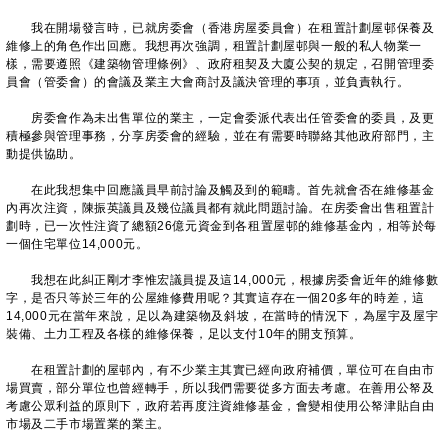
我在開場發言時，已就房委會（香港房屋委員會）在租置計劃屋邨保養及
維修上的角色作出回應。我想再次強調，租置計劃屋邨與一般的私人物業一
樣，需要遵照《建築物管理條例》、政府租契及大廈公契的規定，召開管理委
員會（管委會）的會議及業主大會商討及議決管理的事項，並負責執行。
房委會作為未出售單位的業主，一定會委派代表出任管委會的委員，及更
積極參與管理事務，分享房委會的經驗，並在有需要時聯絡其他政府部門，主
動提供協助。
在此我想集中回應議員早前討論及觸及到的範疇。首先就會否在維修基金
內再次注資，陳振英議員及幾位議員都有就此問題討論。在房委會出售租置計
劃時，已一次性注資了總額26億元資金到各租置屋邨的維修基金內，相等於每
一個住宅單位14,000元。
我想在此糾正剛才李惟宏議員提及這14,000元，根據房委會近年的維修數
字，是否只等於三年的公屋維修費用呢？其實這存在一個20多年的時差，這
14,000元在當年來說，足以為建築物及斜坡，在當時的情況下，為屋宇及屋宇
裝備、土力工程及各樣的維修保養，足以支付10年的開支預算。
在租置計劃的屋邨內，有不少業主其實已經向政府補價，單位可在自由市
場買賣，部分單位也曾經轉手，所以我們需要從多方面去考慮。在善用公帑及
考慮公眾利益的原則下，政府若再度注資維修基金，會變相使用公帑津貼自由
市場及二手市場置業的業主。