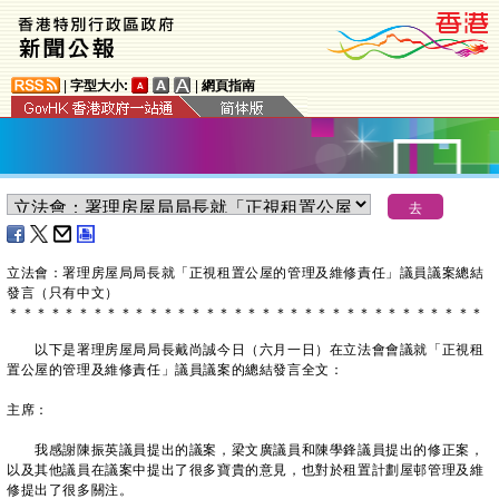
|
字型大小:
|
網頁指南
​立法會：署理房屋局局長就「正視租置公屋的管理及維修責任」議員議案總結
發言（只有中文）
＊
＊
＊
＊
＊
＊
＊
＊
＊
＊
＊
＊
＊
＊
＊
＊
＊
＊
＊
＊
＊
＊
＊
＊
＊
＊
＊
＊
＊
＊
＊
＊
＊
＊
以下是署理房屋局局長戴尚誠今日（六月一日）在立法會會議就「正視租
置公屋的管理及維修責任」議員議案的總結發言全文：
主席：
我感謝陳振英議員提出的議案，梁文廣議員和陳學鋒議員提出的修正案，
以及其他議員在議案中提出了很多寶貴的意見，也對於租置計劃屋邨管理及維
修提出了很多關注。