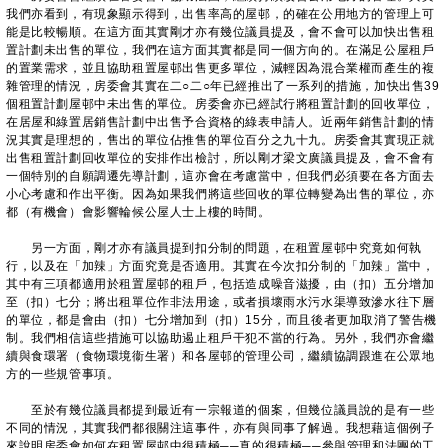
我們亦看到，有現象顯示得到，出售率高的屋邨，的確在公用地方的管理上可
能是比較暢順。在這方面其實剛才亦有幾位議員提及，會不會可以加快出售租
置計劃未出售的單位，我們在這方面其實都是同一個方向的。在滿足公屋租戶
的置業需求，並且協助租置屋邨出售更多單位，減輕因為混合業權而產生的複
雜管理的情況，房委會其實在二○二○年已經推出了一系列的措施，加快出售39
個租置計劃屋邨中未出售的單位。房委會亦已經試行將租置計劃的回收單位，
在居屋和綠置居銷售計劃中出售予合資格的綠表申請人。近兩年銷售計劃的情
況其實是理想的，售出的單位佔推售的單位百分之九十九。房委會其實現正就
出售租置計劃回收單位的安排作出檢討，所以剛才梁文廣議員提及，會不會有
一個特別的自願調遷先導計劃，這亦會在考慮當中，但我們必須要在各方面去
小心考慮和作出平衡。因為如果我們將這些回收的單位轉變為出售的單位，亦
都（有機會）會影響輪候公屋人士上樓的時間。
另一方面，剛才亦有議員提到扣分制的問題，在租置屋邨中究竟如何執
行，以及在「加辣」方面究竟是否適用。其實在今次扣分制的「加辣」當中，
其中有三項都適用於租置屋邨的租戶，包括造成噪音滋擾，由（扣）五分增加
至（扣）七分；將出租單位作非法用途，或者損壞雨水污水渠導致滲水往下層
的單位，都是會由（扣）七分增加到（扣）15分，而且後者更加取消了警告機
制。我們相信這些措施可以協助遏止租戶干犯不當的行為。另外，我們亦會繼
續與食環署（食物環境衞生署）和各屋邨的管理公司，繼續協調跟進在公眾地
方的一些規管事項。
至於有幾位議員都提到最近有一宗報道的個案，但幾位議員說的是有一些
不同的情況，其實我們都很關注這事件，亦有與同事了解過。我想藉這個例子
來說明房委會如何在租置屋邨中很積極──真的很積極──參與管理和法團的工