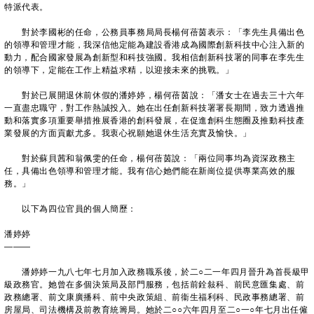
特派代表。
對於李國彬的任命，公務員事務局局長楊何蓓茵表示：「李先生具備出色
的領導和管理才能，我深信他定能為建設香港成為國際創新科技中心注入新的
動力，配合國家發展為創新型和科技強國。我相信創新科技署的同事在李先生
的領導下，定能在工作上精益求精，以迎接未來的挑戰。」
對於已展開退休前休假的潘婷婷，楊何蓓茵說：「潘女士在過去三十六年
一直盡忠職守，對工作熱誠投入。她在出任創新科技署署長期間，致力透過推
動和落實多項重要舉措推展香港的創科發展，在促進創科生態圈及推動科技產
業發展的方面貢獻尤多。我衷心祝願她退休生活充實及愉快。」
對於蘇貝茜和翁佩雯的任命，楊何蓓茵說：「兩位同事均為資深政務主
任，具備出色領導和管理才能。我有信心她們能在新崗位提供專業高效的服
務。」
以下為四位官員的個人簡歷：
潘婷婷
———
潘婷婷一九八七年七月加入政務職系後，於二○二一年四月晉升為首長級甲
級政務官。她曾在多個決策局及部門服務，包括前銓敍科、前民意匯集處、前
政務總署、前文康廣播科、前中央政策組、前衞生福利科、民政事務總署、前
房屋局、司法機構及前教育統籌局。她於二○○六年四月至二○一○年七月出任僱