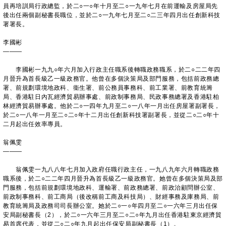
員再培訓局行政總監，於二○一○年十月至二○一九年七月在前運輸及房屋局先
後出任兩個副秘書長職位，並於二○一九年七月至二○二三年四月出任創新科技
署署長。
李國彬
———
李國彬一九九○年六月加入行政主任職系後轉職政務職系，於二○二二年四
月晉升為首長級乙一級政務官。他曾在多個決策局及部門服務，包括前政務總
署、前規劃環境地政科、衞生署、前公務員事務科、前工業署、前教育統籌
局、香港駐日內瓦經濟貿易辦事處、前政制事務局、民政事務總署及香港駐柏
林經濟貿易辦事處。他於二○一四年九月至二○一八年一月出任房屋署副署長，
於二○一八年一月至二○二○年十二月出任創新科技署副署長，並從二○二○年十
二月起出任效率專員。
翁佩雯
———
翁佩雯一九八八年七月加入政府任職行政主任，一九八九年六月轉職政務
職系後，於二○二二年四月晉升為首長級乙一級政務官。她曾在多個決策局及部
門服務，包括前規劃環境地政科、運輸署、前政務總署、前政治顧問辦公室、
前政制事務科、前工商局（後改稱前工商及科技局）、財經事務及庫務局、前
教育統籌局及政務司司長辦公室。她於二○一○年四月至二○一六年三月出任保
安局副秘書長（2），於二○一六年三月至二○二○年九月出任香港駐東京經濟貿
易首席代表，並從二○二○年九月起出任保安局副秘書長（1）。