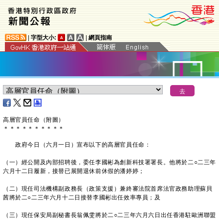
|
字型大小:
|
網頁指南
高層官員任命（附圖）
＊
＊
＊
＊
＊
＊
＊
＊
＊
＊
政府今日（六月一日）宣布以下的高層官員任命：
（一）經公開及內部招聘後，委任李國彬為創新科技署署長。他將於二○二三年
六月十二日履新，接替已展開退休前休假的潘婷婷；
（二）現任司法機構副政務長（政策支援）兼終審法院首席法官政務助理蘇貝
茜將於二○二三年六月十二日接替李國彬出任效率專員；及
（三）現任保安局副秘書長翁佩雯將於二○二三年六月六日出任香港駐歐洲聯盟