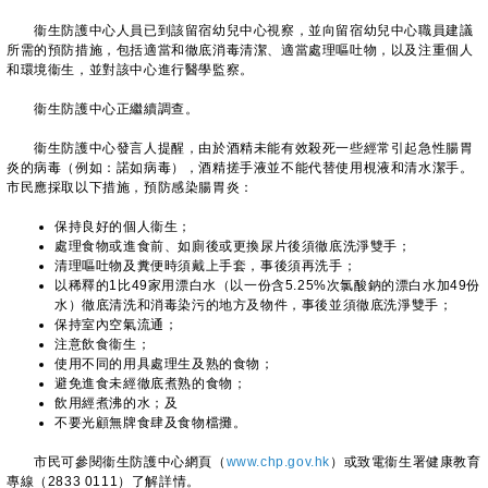
衞生防護中心人員已到該留宿幼兒中心視察，並向留宿幼兒中心職員建議
所需的預防措施，包括適當和徹底消毒清潔、適當處理嘔吐物，以及注重個人
和環境衞生，並對該中心進行醫學監察。
衞生防護中心正繼續調查。
衞生防護中心發言人提醒，由於酒精未能有效殺死一些經常引起急性腸胃
炎的病毒（例如：諾如病毒），酒精搓手液並不能代替使用梘液和清水潔手。
市民應採取以下措施，預防感染腸胃炎：
保持良好的個人衞生；
處理食物或進食前、如廁後或更換尿片後須徹底洗淨雙手；
清理嘔吐物及糞便時須戴上手套，事後須再洗手；
以稀釋的1比49家用漂白水（以一份含5.25%次氯酸鈉的漂白水加49份
水）徹底清洗和消毒染污的地方及物件，事後並須徹底洗淨雙手；
保持室內空氣流通；
注意飲食衞生；
使用不同的用具處理生及熟的食物；
避免進食未經徹底煮熟的食物；
飲用經煮沸的水；及
不要光顧無牌食肆及食物檔攤。
​市民可參閱衞生防護中心網頁（
www.chp.gov.hk
）或致電衞生署健康教育
專線（2833 0111）了解詳情。