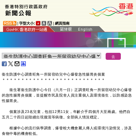
|
字型大小:
|
網頁指南
衞生防護中心調查旺角一所留宿幼兒中心爆發急性腸胃炎個案
＊
＊
＊
＊
＊
＊
＊
＊
＊
＊
＊
＊
＊
＊
＊
＊
＊
＊
＊
＊
＊
＊
＊
＊
＊
＊
＊
衞生署衞生防護中心今日（六月一日）正調查旺角一所留宿幼兒中心爆發
的急性腸胃炎個案，並提醒市民及院舍人員注重個人及環境衞生，以防感染急
性腸胃炎。
個案涉及23名兒童，包括12男11女，年齡介乎四個月大至兩歲。他們自
五月二十四日起陸續出現腹瀉等病徵。全部病人情況穩定。
根據中心的流行病學調查，爆發較大機會屬人傳人或環境污染情況，涉及
食物中毒的機會較低。