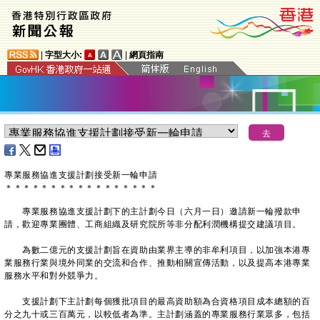
|
字型大小:
|
網頁指南
專業服務協進支援計劃接受新一輪申請
＊
＊
＊
＊
＊
＊
＊
＊
＊
＊
＊
＊
＊
＊
＊
＊
＊
專業服務協進支援計劃下的主計劃今日（六月一日）邀請新一輪撥款申
請，歡迎專業團體、工商組織及研究院所等非分配利潤機構提交建議項目。
為數二億元的支援計劃旨在資助由業界主導的非牟利項目，以加強本港專
業服務行業與境外同業的交流和合作、推動相關宣傳活動，以及提高本港專業
服務水平和對外競爭力。
支援計劃下主計劃每個獲批項目的最高資助額為合資格項目成本總額的百
分之九十或三百萬元，以較低者為準。主計劃涵蓋的專業服務行業眾多，包括