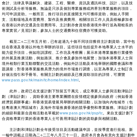
會計、法律及爭議解決、建築、工程、醫療、資訊及通訊科技、設計，以及技
術測試及分析等服務。無論是只涉及個別專業服務或跨界別專業服務的項目，
均可申請資助。一般而言，推行項目的直接開支均可獲得資助，例如人手開
支、活動場地及布置費用、製作及推廣費用、相關項目工作人員及積極參加者
在香港以外的交通及住宿費用等。主計劃亦會資助香港境外舉行並為期較長的
專業實習／見習計劃，參加人士的交通費和住宿費亦可獲資助。
截至二○二三年五月初，已有超過九十個不同項目獲得主計劃資助，當中包
括在香港及香港以外地方舉辦的項目。這些項目包括提升本地專業人士水平的
能力提升項目，例如培訓課程、工作坊及考察團；展示本港專業服務行業優勢
的外展及推廣活動，例如路演、推介會及參加外地展覽；加強本港專業人士與
境外相類行業互動聯繫的交流活動，例如外訪活動及本地舉辦的國際會議和專
題講座；對香港專業服務具潛力的境外市場進行調查，以至為專業人士制訂良
好做法指引和手冊等。有關主計劃的細節及已獲資助項目的詳情，可瀏覽
www.pass.gov.hk/main/tc/home/index.html
。
此外，政府已在支援計劃下預留五千萬元，成立專業人士參與活動津貼計
劃（津貼計劃），資助香港主要專業團體在疫情穩定後參與由政府（例如香港
經濟貿易辦事處）和香港貿易發展局舉辦的相關活動，以加強向內地城市（包
括粵港澳大灣區城市）及海外市場推廣香港的競爭優勢和專業服務。津貼計劃
的細節和最新合資格活動名單載於
www.pass.gov.hk/psp/tc
。來自支援計劃下
合資格專業行業的香港專業人士可善用津貼計劃的資助參與相關活動。
主計劃和津貼計劃全年接受項目及活動建議申請，並按季度進行批核。新
一輪申請截止日期為二○二三年八月三十一日。政府本月會為有意向支援計劃申