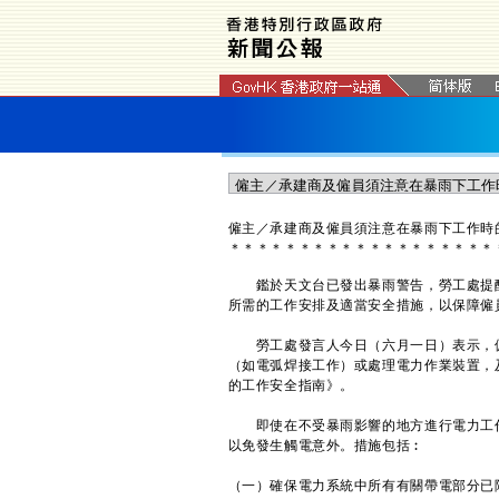
僱主／承建商及僱員須注意在暴雨下工作時
＊
＊
＊
＊
＊
＊
＊
＊
＊
＊
＊
＊
＊
＊
＊
＊
＊
＊
＊
鑑於天文台已發出暴雨警告，勞工處提醒
所需的工作安排及適當安全措施，以保障僱
勞工處發言人今日（六月一日）表示，僱
（如電弧焊接工作）或處理電力作業裝置，
的工作安全指南》。
即使在不受暴雨影響的地方進行電力工作
以免發生觸電意外。措施包括︰
（一）確保電力系統中所有有關帶電部分已