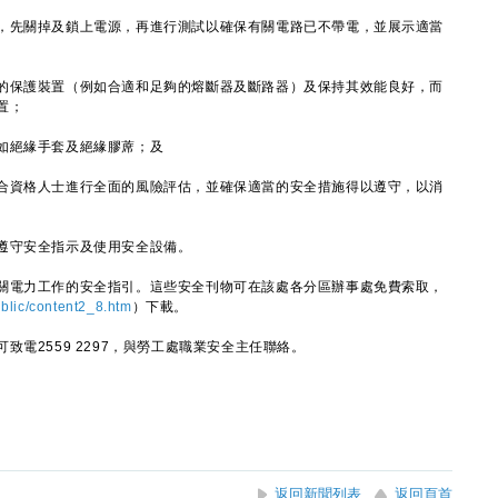
，先關掉及鎖上電源，再進行測試以確保有關電路已不帶電，並展示適當
的保護裝置（例如合適和足夠的熔斷器及斷路器）及保持其效能良好，而
置；
如絕緣手套及絕緣膠蓆；及
合資格人士進行全面的風險評估，並確保適當的安全措施得以遵守，以消
守安全指示及使用安全設備。
電力工作的安全指引。這些安全刊物可在該處各分區辦事處免費索取，
ublic/content2_8.htm
）下載。
2559 2297，與勞工處職業安全主任聯絡。
返回新聞列表
返回頁首