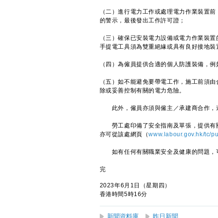
（二）進行電力工作或處理電力作業裝置前
的警示，最後發出工作許可證；
（三）確保已安裝電力設備或電力作業裝置
手提電工具須為雙重絕緣或具有良好接地裝
（四）為僱員提供合適的個人防護裝備，例
（五）如不能避免要帶電工作，施工前須由
除或妥善控制有關的電力危險。
此外，僱員亦須與僱主／承建商合作，遵
勞工處印備了安全指南及單張，提供有關
亦可從該處網頁（
www.labour.gov.hk/tc/p
如有任何有關職業安全及健康的問題，可致電
完
2023年6月1日（星期四）
香港時間5時16分
新聞資料庫
昨日新聞