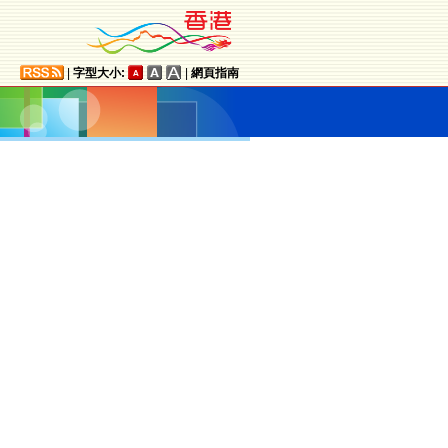
|
字型大小:
|
網頁指南