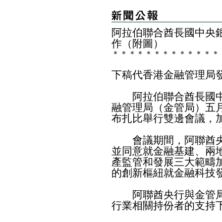
阿拉伯聯合酋長國中央
作（附圖）
＊
＊
＊
＊
＊
＊
＊
＊
＊
＊
＊
＊
＊
下稿代香港金融管理局
阿拉伯聯合酋長國中
融管理局（金管局）五
布扎比舉行雙邊會議，
會議期間，阿聯酋央
並同意就金融基建、兩
產監管和發展三大範疇
的創新樞紐就金融科技
阿聯酋央行與金管局
行業相關持份者的支持