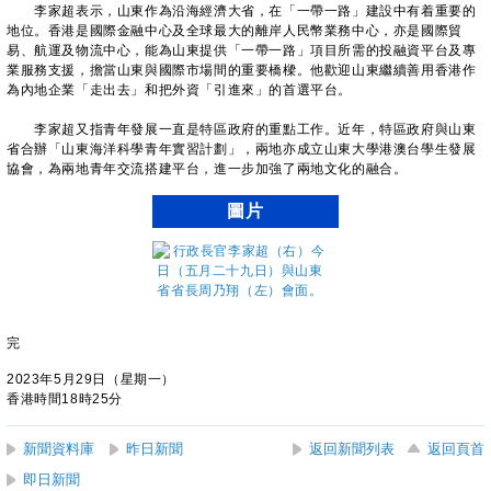
李家超表示，山東作為沿海經濟大省，在「一帶一路」建設中有着重要的
地位。香港是國際金融中心及全球最大的離岸人民幣業務中心，亦是國際貿
易、航運及物流中心，能為山東提供「一帶一路」項目所需的投融資平台及專
業服務支援，擔當山東與國際市場間的重要橋樑。他歡迎山東繼續善用香港作
為內地企業「走出去」和把外資「引進來」的首選平台。
李家超又指青年發展一直是特區政府的重點工作。近年，特區政府與山東
省合辦「山東海洋科學青年實習計劃」，兩地亦成立山東大學港澳台學生發展
協會，為兩地青年交流搭建平台，進一步加強了兩地文化的融合。
圖片
完
2023年5月29日（星期一）
香港時間18時25分
新聞資料庫
昨日新聞
返回新聞列表
返回頁首
即日新聞