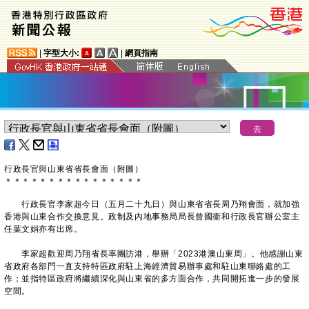
|
字型大小:
|
網頁指南
行政長官與山東省省長會面（附圖）
＊
＊
＊
＊
＊
＊
＊
＊
＊
＊
＊
＊
＊
＊
＊
＊
行政長官李家超今日（五月二十九日）與山東省省長周乃翔會面，就加強
香港與山東合作交換意見。政制及內地事務局局長曾國衞和行政長官辦公室主
任葉文娟亦有出席。
李家超歡迎周乃翔省長率團訪港，舉辦「2023港澳山東周」。他感謝山東
省政府各部門一直支持特區政府駐上海經濟貿易辦事處和駐山東聯絡處的工
作；並指特區政府將繼續深化與山東省的多方面合作，共同開拓進一步的發展
空間。