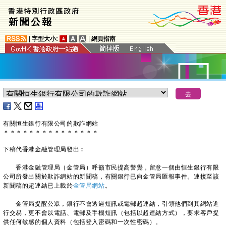
|
字型大小:
|
網頁指南
有關恒生銀行有限公司的欺詐網站
＊
＊
＊
＊
＊
＊
＊
＊
＊
＊
＊
＊
＊
＊
＊
下稿代香港金融管理局發出︰
香港金融管理局（金管局）呼籲市民提高警覺，留意一個由恒生銀行有限
公司所發出關於欺詐網站的新聞稿，有關銀行已向金管局匯報事件。連接至該
新聞稿的超連結已上載於
金管局網站
。
金管局提醒公眾，銀行不會透過短訊或電郵超連結，引領他們到其網站進
行交易，更不會以電話、電郵及手機短訊（包括以超連結方式），要求客戶提
供任何敏感的個人資料（包括登入密碼和一次性密碼）。