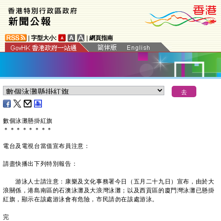
|
字型大小:
|
網頁指南
數個泳灘懸掛紅旗
＊
＊
＊
＊
＊
＊
＊
＊
電台及電視台當值宣布員注意：
請盡快播出下列特別報告：
游泳人士請注意：康樂及文化事務署今日（五月二十九日）宣布，由於大
浪關係，港島南區的石澳泳灘及大浪灣泳灘；以及西貢區的廈門灣泳灘已懸掛
紅旗，顯示在該處游泳會有危險，市民請勿在該處游泳。
完