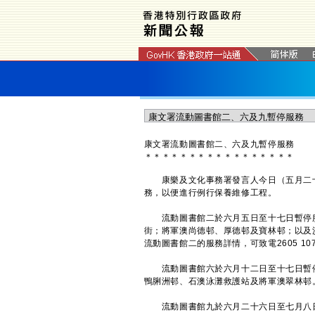
康文署流動圖書館二、六及九暫停服務
＊
＊
＊
＊
＊
＊
＊
＊
＊
＊
＊
＊
＊
＊
＊
＊
＊
康樂及文化事務署發言人今日（五月二十
務，以便進行例行保養維修工程。
流動圖書館二於六月五日至十七日暫停服
街；將軍澳尚德邨、厚德邨及寶林邨；以及
流動圖書館二的服務詳情，可致電2605 10
流動圖書館六於六月十二日至十七日暫停
鴨脷洲邨、石澳泳灘救護站及將軍澳翠林邨。
流動圖書館九於六月二十六日至七月八日