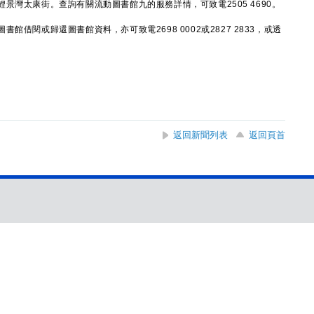
景灣太康街。查詢有關流動圖書館九的服務詳情，可致電2505 4690。
閱或歸還圖書館資料，亦可致電2698 0002或2827 2833，或透
返回新聞列表
返回頁首