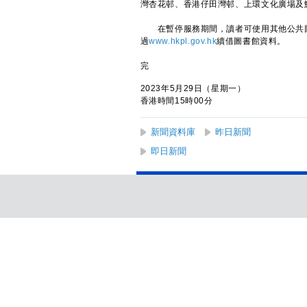
灣杏花邨、香港仔田灣邨、上環文化廣場及鯉
在暫停服務期間，讀者可使用其他公共圖書館借
過
www.hkpl.gov.hk
續借圖書館資料。
完
2023年5月29日（星期一）
香港時間15時00分
新聞資料庫
昨日新聞
即日新聞