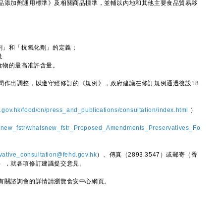
品添加劑通用標準》及相關商品標準，並輔以內地和其他主要食品貿易夥
劑」和「抗氧化劑」的定義；
及
食物的最高准許含量。
作出調整，以遵守經修訂的《規例》，政府建議在修訂規例通過後設18
gov.hk/food/cn/press_and_publications/consultation/index.html
）
tsnew_fstr/whatsnew_fstr_Proposed_Amendments_Preservatives_Fo
vative_consultation@fehd.gov.hk
）、傳真（2893 3547）或郵寄（香
），就各項修訂建議提交意見。
關諮詢會的詳情請瀏覽食安中心網頁。