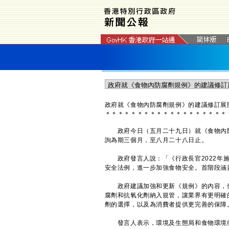
​政府就《食物內防腐劑規例》的建議修訂展
＊
＊
＊
＊
＊
＊
＊
＊
＊
＊
＊
＊
＊
＊
＊
＊
＊
＊
＊
政府今日（五月二十九日）就《食物內防腐
詢為期三個月，至八月二十八日止。
政府發言人說：「《行政長官2022年施
安全法例，進一步加強食物安全。首階段涵
政府建議加強和更新《規例》的內容，使
腐劑和抗氧化劑納入規管，讓業界有更明確
劑的選擇，以及為消費者提供更完善的保障
發言人表示，環境及生態局和食物環境衞