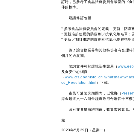
訂時，已參考了食品法典委員會最新的《食
伴的標準。
建議修訂包括：
* 參考食品法典委員會的定義，更新「防腐
* 更新准許使用的防腐劑／抗氧化劑名單；
* 更新／制訂准許防腐劑和抗氧化劑在指明
為了讓食物業界和其他持份者有合理時間
個月的過渡期。
諮詢文件可於環境及生態局（
www.eeb.
及食安中心網頁
（
www.cfs.gov.hk/tc_chi/whatsnew/wha
od_Regulation.html
）下載。
市民可於諮詢期間內，以電郵（
Preser
港金鐘道六十六號金鐘道政府合署四十三樓
政府亦會舉辦諮詢會，收集市民意見。有
完
2023年5月29日（星期一）