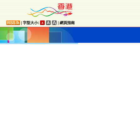
|
字型大小:
|
網頁指南