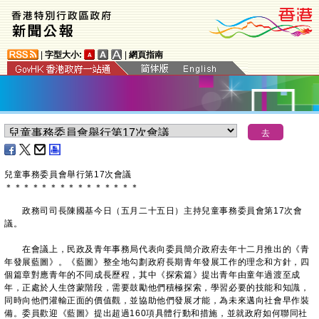
|
字型大小:
|
網頁指南
兒童事務委員會舉行第17次會議
＊
＊
＊
＊
＊
＊
＊
＊
＊
＊
＊
＊
＊
＊
＊
政務司司長陳國基今日（五月二十五日）主持兒童事務委員會第17次會
議。
在會議上，民政及青年事務局代表向委員簡介政府去年十二月推出的《青
年發展藍圖》。《藍圖》整全地勾劃政府長期青年發展工作的理念和方針，四
個篇章對應青年的不同成長歷程，其中《探索篇》提出青年由童年過渡至成
年，正處於人生啓蒙階段，需要鼓勵他們積極探索，學習必要的技能和知識，
同時向他們灌輸正面的價值觀，並協助他們發展才能，為未來邁向社會早作裝
備。委員歡迎《藍圖》提出超過160項具體行動和措施，並就政府如何聯同社