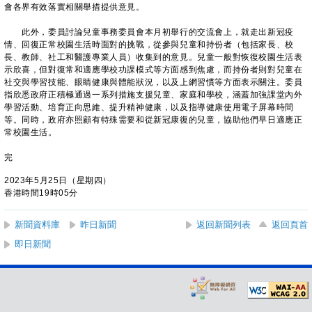
會各界有效落實相關舉措提供意見。
此外，委員討論兒童事務委員會本月初舉行的交流會上，就走出新冠疫
情、回復正常校園生活時面對的挑戰，從參與兒童和持份者（包括家長、校
長、教師、社工和醫護專業人員）收集到的意見。兒童一般對恢復校園生活表
示欣喜，但對復常和適應學校功課模式等方面感到焦慮，而持份者則對兒童在
社交與學習技能、眼睛健康與體能狀況，以及上網習慣等方面表示關注。委員
指欣悉政府正積極通過一系列措施支援兒童、家庭和學校，涵蓋加強課堂內外
學習活動、培育正向思維、提升精神健康，以及指導健康使用電子屏幕時間
等。同時，政府亦照顧有特殊需要和從新冠康復的兒童，協助他們早日適應正
常校園生活。
完
2023年5月25日（星期四）
香港時間19時05分
新聞資料庫
昨日新聞
返回新聞列表
返回頁首
即日新聞