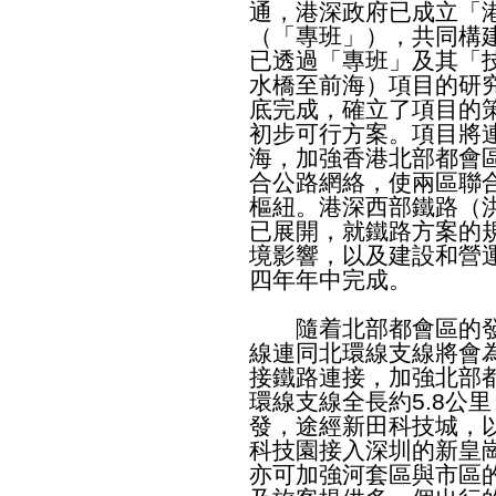
通，港深政府已成立「
（「專班」），共同構
已透過「專班」及其「
水橋至前海）項目的研
底完成，確立了項目的
初步可行方案。項目將
海，加強香港北部都會
合公路網絡，使兩區聯
樞紐。港深西部鐵路（
已展開，就鐵路方案的
境影響，以及建設和營
四年年中完成。
隨着北部都會區的發
線連同北環線支線將會
接鐵路連接，加強北部
環線支線全長約5.8公
發，途經新田科技城，
科技園接入深圳的新皇
亦可加強河套區與市區