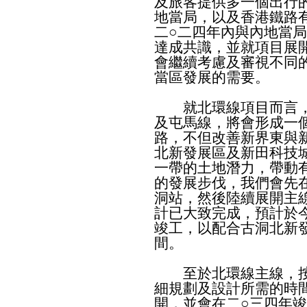
及旅客提供多一個出行
地當局，以及香港鐵路
二○二四年內與內地當
達成共識，並就項目展
會繼續考慮及審視不同
當區發展的需要。
就北環線項目而言，
及屯馬線，將會形成一
路，不但改善新界東與
北新發展區及新田科技
一帶的土地潛力，帶動
的發展步伐，我們會先
洞站，然後陸續展開主
計已大致完成，預計於
竣工，以配合古洞北新
間。
至於北環線主線，按
細規劃及設計所需的時
開，並會在二○三四年