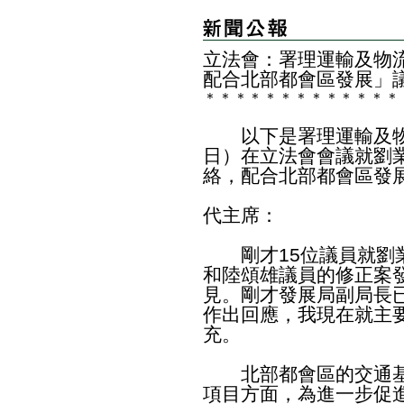
立法會：署理運輸及物
配合北部都會區發展」
＊
＊
＊
＊
＊
＊
＊
＊
＊
＊
＊
＊
＊
以下是署理運輸及物
日）在立法會會議就劉
絡，配合北部都會區發
代主席：
剛才15位議員就劉業
和陸頌雄議員的修正案
見。剛才發展局副局長
作出回應，我現在就主
充。
北部都會區的交通基
項目方面，為進一步促