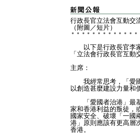
​行政長官立法會互動交
（附圖／短片）
＊
＊
＊
＊
＊
＊
＊
＊
＊
＊
＊
＊
＊
以下是行政長官李家
「立法會行政長官互動
主席：
我經常思考，「愛國
以創造甚麼建設力量和
「愛國者治港」最基
家和香港利益的叛徒，
國家安全、破壞「一國
港」原則應該有更高層
香港。