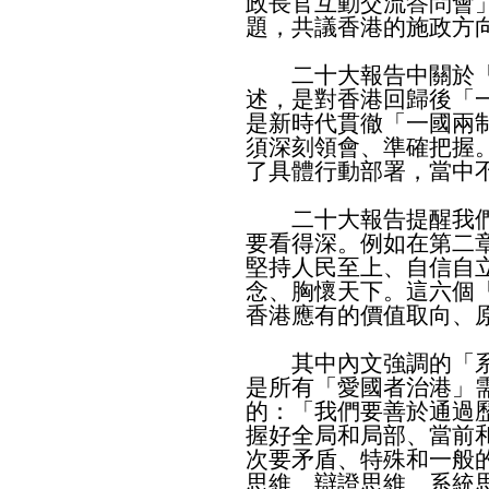
政長官互動交流答問會
題，共議香港的施政方
二十大報告中關於「
述，是對香港回歸後「
是新時代貫徹「一國兩
須深刻領會、準確把握
了具體行動部署，當中
二十大報告提醒我們
要看得深。例如在第二
堅持人民至上、自信自
念、胸懷天下。這六個
香港應有的價值取向、
其中內文強調的「系
是所有「愛國者治港」
的：「我們要善於通過
握好全局和局部、當前
次要矛盾、特殊和一般
思維、辯證思維、系統