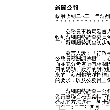
政府收到二○二三年薪
＊
＊
＊
＊
＊
＊
＊
＊
＊
＊
＊
＊
＊
公務員事務局發言人
收到薪酬趨勢調查委員
三年薪酬趨勢調查初步
發言人說：「行政長
公務員薪酬調整機制，
面並充分考慮所有相關
用的變動、政府的財政
來的『薪酬趨勢淨指標
的要求，以及公務員士
薪酬趨勢調查由公務
委員會聯合秘書處轄下
確認的方法進行。初步
日至二○二三年四月一