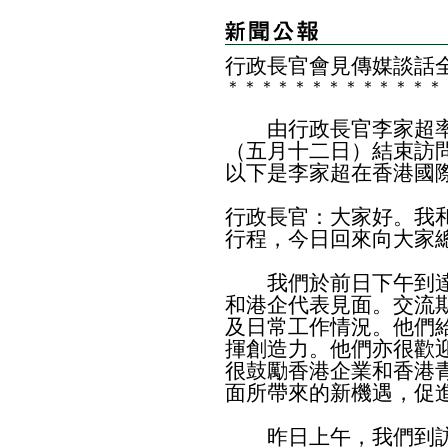
行政長官會見傳媒談話
＊
＊
＊
＊
＊
＊
＊
＊
＊
＊
＊
＊
＊
由行政長官李家超率
（五月十二日）結束訪
以下是李家超在香港國
行政長官：大家好。我
行程，今日回來向大家
我們於前日下午到達
和港企代表見面。交流
及日常工作情況。他們
揮創造力。他們亦很歡
很鼓勵香港企業和香港
面所帶來的新機遇，促
昨日上午，我們到訪