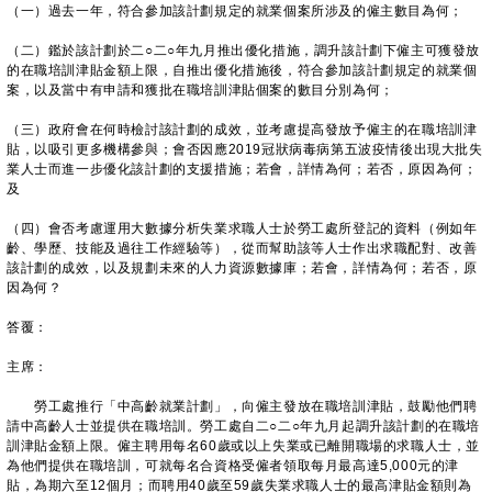
（一）過去一年，符合參加該計劃規定的就業個案所涉及的僱主數目為何；
（二）鑑於該計劃於二○二○年九月推出優化措施，調升該計劃下僱主可獲發放
的在職培訓津貼金額上限，自推出優化措施後，符合參加該計劃規定的就業個
案，以及當中有申請和獲批在職培訓津貼個案的數目分別為何；
（三）政府會在何時檢討該計劃的成效，並考慮提高發放予僱主的在職培訓津
貼，以吸引更多機構參與；會否因應2019冠狀病毒病第五波疫情後出現大批失
業人士而進一步優化該計劃的支援措施；若會，詳情為何；若否，原因為何；
及
（四）會否考慮運用大數據分析失業求職人士於勞工處所登記的資料（例如年
齡、學歷、技能及過往工作經驗等），從而幫助該等人士作出求職配對、改善
該計劃的成效，以及規劃未來的人力資源數據庫；若會，詳情為何；若否，原
因為何？
答覆：
主席：
勞工處推行「中高齡就業計劃」，向僱主發放在職培訓津貼，鼓勵他們聘
請中高齡人士並提供在職培訓。勞工處自二○二○年九月起調升該計劃的在職培
訓津貼金額上限。僱主聘用每名60歲或以上失業或已離開職場的求職人士，並
為他們提供在職培訓，可就每名合資格受僱者領取每月最高達5,000元的津
貼，為期六至12個月；而聘用40歲至59歲失業求職人士的最高津貼金額則為