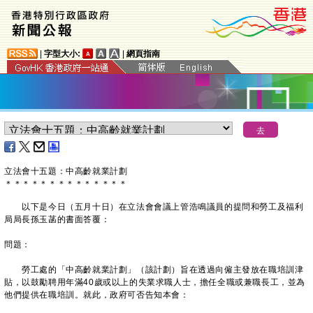
|
字型大小:
|
網頁指南
立法會十五題：中高齡就業計劃
＊
＊
＊
＊
＊
＊
＊
＊
＊
＊
＊
＊
＊
＊
以下是今日（五月十日）在立法會會議上管浩鳴議員的提問和勞工及福利
局局長孫玉菡的書面答覆：
問題：
勞工處的「中高齡就業計劃」（該計劃）旨在透過向僱主發放在職培訓津
貼，以鼓勵聘用年滿40歲或以上的失業求職人士，擔任全職或兼職長工，並為
他們提供在職培訓。就此，政府可否告知本會：