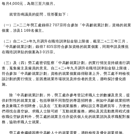
每月4,000元，為期三至六個月。
就管浩鳴議員的提問，現答覆如下：
（一）二○二二年勞工處錄得2 707宗符合參加「中高齡就業計劃」資格的就業
個案，涉及1 169名僱主。
（二）自二○二○年九月調升在職培訓津貼金額上限後，截至二○二三年三月，
「中高齡就業計劃」錄得7 835宗符合參加資格的就業個案，同期申請及獲批
在職培訓津貼的個案為3 015宗。
（三）及（四）勞工處密切監察「中高齡就業計劃」的實行情況並持續進行調
查，蒐集僱主及僱員的意見。自二○二○年九月調升在職培訓津貼金額上限後，
符合參加「中高齡就業計劃」資格的就業個案錄得顯著上升。勞工處不時檢視
該計劃的實行情況，並因應就業市場狀況及持份者的意見，適時探討優化措
施。
除「中高齡就業計劃」外，勞工處亦參考登記求職人士的數據及意見，提
供針對性的就業支援，包括舉辦不同類型的專題招聘會，例如中高齡就業招聘
會及兼職工作招聘會，以及在「互動就業服務」網站設立專題網頁等，方便他
們尋找合適空缺。求職人士除可經「互動就業服務」網站及其流動應用程式接
收職位空缺資料外，勞工處的就業主任亦提供個人化的就業諮詢及求職配對服
務，協助求職人士就業。
勞工處會繼續因應中高齡人士的就業需要，適時檢視及優化就業措施。