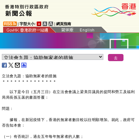
|
字型大小:
|
網頁指南
立法會九題：協助無家者的措施
＊
＊
＊
＊
＊
＊
＊
＊
＊
＊
＊
＊
＊
＊
以下是今日（五月三日）在立法會會議上梁美芬議員的提問和勞工及福利
局局長孫玉菡的書面答覆：
問題：
據報，在新冠疫情下，香港的無家者數目較以往明顯增加。就此，政府可
否告知本會：
（一）有否統計，過去五年每年無家者的人數；