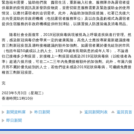
緊急福利需要，協助他們脫離露宿生活，重新融入社會。服務隊亦為露宿者提
供最新的疫情資訊及派發防疫物資，並密切留意服務需要及緊急援助金的使用
情況，以應付露宿者的迫切需求。此外，為協助加強防疫措施，社署已先後六
次向受資助的非政府機構（包括露宿者服務單位）及以自負盈虧模式為露宿者
提供住宿服務的非政府機構提供特別津貼，以購置個人防護裝備及消毒用品。
隨着社會全面復常，2019冠狀病毒病現被視為上呼吸道疾病進行管理。然
而，感染新冠病毒仍會帶來一定的健康風險，高危人士應按專家最新建議接種
首三劑新冠疫苗及適時接種建議的額外加強劑。如露宿者屬於優先組別的市民
（包括年屆50歲或以上的人士、18至49歲有長期病患的成年人等），不論過
往已接種多少劑疫苗，於接種上一劑疫苗或感染2019冠狀病毒病（以較後者為
準）超過六個月後，可在二○二三年內免費接種額外的加強劑。此外，年滿六個
月而不屬於優先組別的人士，若他們從未感染2019冠狀病毒病，可繼續免費接
種首三劑新冠疫苗。
完
2023年5月3日（星期三）
香港時間11時10分
新聞資料庫
昨日新聞
返回新聞列表
返回頁首
即日新聞