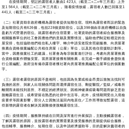
在疫情期間，登記的露宿者人數由1 423人（截至二○二○年三月底）上升
至1 564人（截至二○二二年三月底）。隨着疫情放緩，露宿者人數已回落至1
441人（截至二○二三年三月底）。
（二）社署資助非政府機構為露宿者提供短期住宿。現時為露宿者而設的緊急
及短期宿位共有626個，包括228個資助宿位，以及398個由非政府機構以自負
盈虧方式營運的宿位。就露宿者的住宿需要，社署資助的露宿者綜合服務隊及
相關服務單位的社工會因應他們的意願及實際情況，協助他們制定較穩定的住
屋安排，包括協助他們租住私人樓宇、轉介申請安老院舍照顧服務、向房屋署
推薦合資格個案編配公共租住房屋（公屋）單位，以及其他住宿援助計劃等。
當中，因應個案社工的建議，社署會為每宗個案進行評估，考慮向房屋署推薦
合資格個案作體恤安置。當房屋署接獲有關推薦，在完成一般手續後會盡快進
行公屋編配。政府沒有備存露宿者獲社署向房屋署推薦編配公屋單位的個案數
字。
（三）露宿者露宿的原因不盡相同，包括因為失業或租金昂貴以致無法找到可
負擔的居所、與家人出現關係問題而選擇露宿生活、剛從醫院／監獄／戒毒所
離開而未能找到居所、不穩定的經濟狀況、因精神健康或吸毒問題而缺乏意欲
脫離露宿生活，或希望留在熟悉的社群中生活等。此外，疫情期間受出入境檢
疫要求等因素影響，部分人士因無法返回內地居住／工作而導致短暫露宿，這
些新增的露宿者在解決其困難後便脫離露宿生活。
（四）疫情期間，服務隊持續在日間及深宵進行外展探訪，主動接觸露宿者，
了解其露宿的原因，並按露宿者的實際需要及接受服務的意願提供綜合服務，
包括輔導、服務轉介、短期住宿，以及申請經濟援助等，目的是解決露宿者的