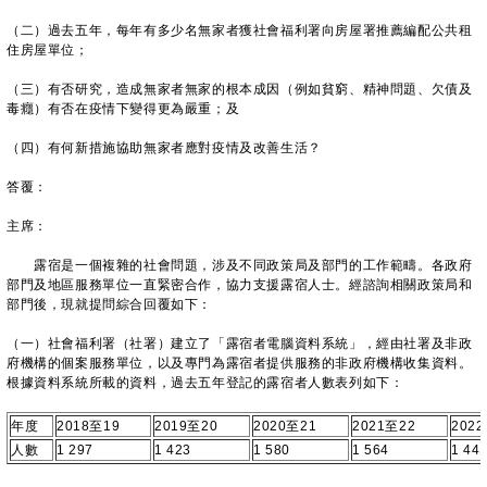
（二）過去五年，每年有多少名無家者獲社會福利署向房屋署推薦編配公共租
住房屋單位；
（三）有否研究，造成無家者無家的根本成因（例如貧窮、精神問題、欠債及
毒癮）有否在疫情下變得更為嚴重；及
（四）有何新措施協助無家者應對疫情及改善生活？
答覆：
主席：
露宿是一個複雜的社會問題，涉及不同政策局及部門的工作範疇。各政府
部門及地區服務單位一直緊密合作，協力支援露宿人士。經諮詢相關政策局和
部門後，現就提問綜合回覆如下：
（一）社會福利署（社署）建立了「露宿者電腦資料系統」，經由社署及非政
府機構的個案服務單位，以及專門為露宿者提供服務的非政府機構收集資料。
根據資料系統所載的資料，過去五年登記的露宿者人數表列如下：
年度
2018至19
2019至20
2020至21
2021至22
202
人數
1 297
1 423
1 580
1 564
1 44