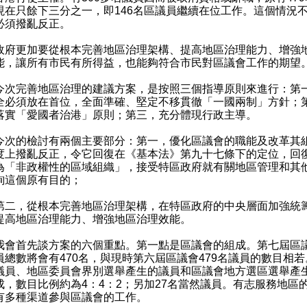
現在只餘下三分之一，即146名區議員繼續在位工作。這個情況
必須撥亂反正。
更加要從根本完善地區治理架構、提高地區治理能力、增強
能，讓所有市民有所得益，也能夠符合市民對區議會工作的期望
完善地區治理的建議方案，是按照三個指導原則來進行：第
全必須放在首位，全面準確、堅定不移貫徹「一國兩制」方針；
落實「愛國者治港」原則；第三，充分體現行政主導。
的檢討有兩個主要部分：第一，優化區議會的職能及改革其
度上撥亂反正，令它回復在《基本法》第九十七條下的定位，回
為「非政權性的區域組織」，接受特區政府就有關地區管理和其
詢這個原有目的；
，從根本完善地區治理架構，在特區政府的中央層面加強統
提高地區治理能力、增強地區治理效能。
首先談方案的六個重點。第一點是區議會的組成。第七屆區
員總數將會有470名，與現時第六屆區議會479名議員的數目相若
議員、地區委員會界別選舉產生的議員和區議會地方選區選舉產
成，數目比例約為4：4：2；另加27名當然議員。有志服務地區
有多種渠道參與區議會的工作。