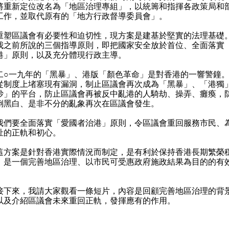
將重新定位改名為「地區治理專組」，以統籌和指揮各政策局和
工作，並取代原有的「地方行政督導委員會」。
區議會有必要性和迫切性，現方案是建基於堅實的法理基礎
我之前所說的三個指導原則，即把國家安全放於首位、全面落實
港」原則，以及充分體現行政主導。
一九年的「黑暴」、港版「顏色革命」是對香港的一響警鐘。
從制度上堵塞現有漏洞，制止區議會再次成為「黑暴」、「港獨
炒」的平台，防止區議會再被反中亂港的人騎劫、操弄、癱瘓，
倒黑白、是非不分的亂象再次在區議會發生。
要全面落實「愛國者治港」原則，令區議會重回服務市民、
祉的正軌和初心。
案是針對香港實際情況而制定，是有利於保持香港長期繁榮
，是一個完善地區治理、以市民可受惠政府施政結果為目的的有
來，我請大家觀看一條短片，內容是回顧完善地區治理的背
以及介紹區議會未來重回正軌，發揮應有的作用。