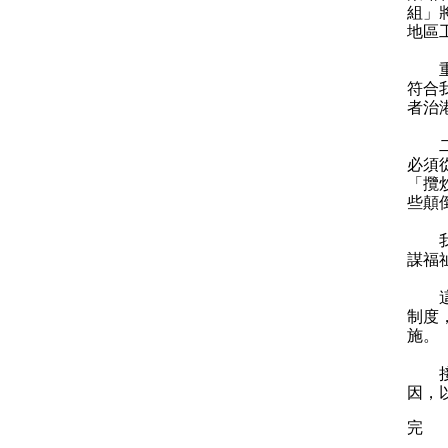
組」
地區
重塑
符合
者治
二○
必須
「攬
些顛
我們
謀福
這方
制度
施。
接下
因，
完