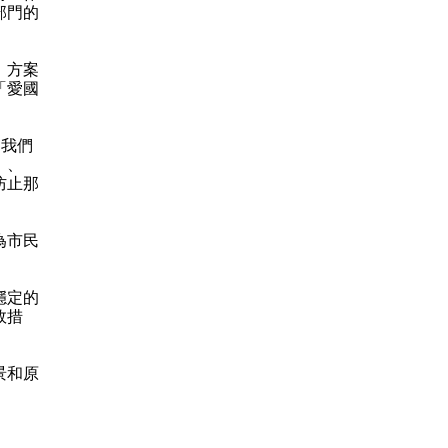
部門的
。方案
「愛國
我們
」、
防止那
為市民
穩定的
效措
景和原