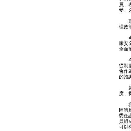
員，
受，
政府
理效
今次
家安
全面
今次
從制
會作
的諮
第二
度，
我會
區議
委任
員組
可以