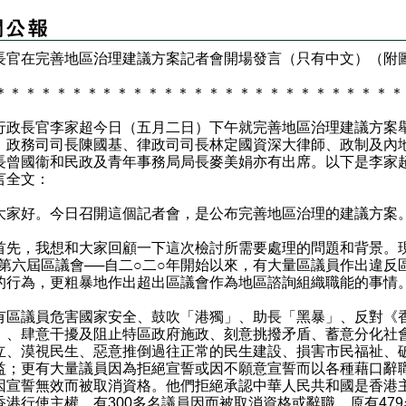
長官在完善地區治理建議方案記者會開場發言（只有中文）（附
＊
＊
＊
＊
＊
＊
＊
＊
＊
＊
＊
＊
＊
＊
＊
＊
＊
＊
＊
＊
＊
＊
＊
＊
＊
＊
＊
長官李家超今日（五月二日）下午就完善地區治理建議方案
，政務司司長陳國基、律政司司長林定國資深大律師、政制及內
長曾國衞和民政及青年事務局局長麥美娟亦有出席。以下是李家
言全文：
好。今日召開這個記者會，是公布完善地區治理的建議方案
，我想和大家回顧一下這次檢討所需要處理的問題和背景。
即第六屆區議會──自二○二○年開始以來，有大量區議員作出違反
的行為，更粗暴地作出超出區議會作為地區諮詢組織職能的事情
議員危害國家安全、鼓吹「港獨」、助長「黑暴」、反對《
》、肆意干擾及阻止特區政府施政、刻意挑撥矛盾、蓄意分化社
立、漠視民生、惡意推倒過往正常的民生建設、損害市民福祉、
益；更有大量議員因為拒絕宣誓或因不願意宣誓而以各種藉口辭
因宣誓無效而被取消資格。他們拒絕承認中華人民共和國是香港
香港行使主權。有300多名議員因而被取消資格或辭職，原有479