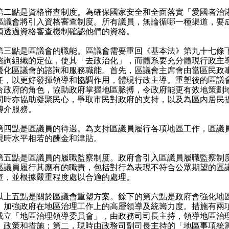
點是資格審查制度。為確保國家安全和全面落實「愛國者治
區議會將引入資格審查制度。所有議員，無論循哪一種渠道，要
須透過資格審查機制確認他們的資格。
點是區議會的職能。區議會需要重回《基本法》第九十七條
諮詢組織的定位，使其「去政治化」，而體系要充分體現行政主
優化區議會的諮詢和服務職能。首先，區議會主席會由當區民政
任，以更好發揮領導和協調作用，體現行政主導。重塑後的區議
合政府的角色，協助政府掌握地區脈搏，令政府能更有效地策劃
同時亦協助凝聚民心，爭取市民對政府的支持，以及為區內居民
轉介服務。
點是區議員的待遇。為支持區議員履行各項地區工作，區議
現時水平相若的酬金和津貼。
點是區議員的履職監察制度。政府會引入區議員履職監察制
區議員履行其應有的職責，包括對行為表現不符合公眾期望的區
查，並根據嚴重程度處以合適的處理。
五點是關於區議會重塑方案。餘下的第六點是政府會強化地
，加強政府在地區治理工作上的高層領導及統籌力度。措施有兩
成立「地區治理領導委員會」，由政務司司長主持，領導地區治
、政策和措施；第二，現時由政務司副司長主持的「地區事項統