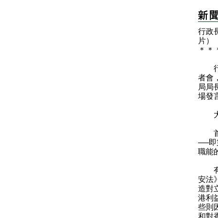
行政
片）
＊
＊
行政
者會
局局
場發
大家
首先
──
職能
有區
安法
造對
港利
些則
和對