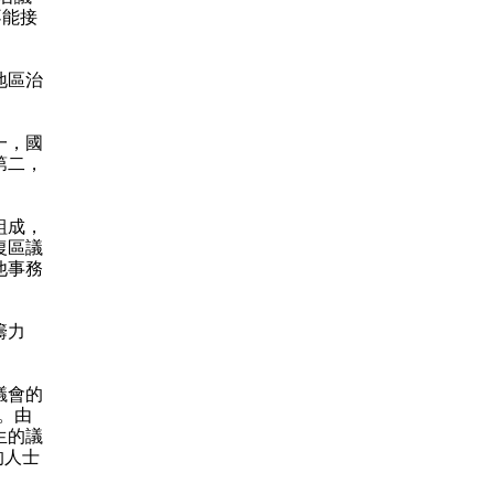
不能接
地區治
。
一，國
第二，
組成，
復區議
他事務
籌力
議會的
。由
生的議
的人士