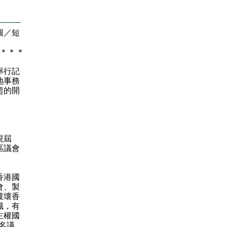
圖／短
＊
＊
＊
舉行記
地事務
超的開
。
現屆
區議會
。
香港國
會、製
破壞香
職，有
主權國
名議