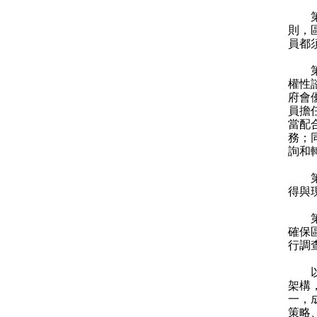
第二
則，
員都
第三
權性
府會
員擔
當配
務；
詢和
第四
得與
第五
確保
行調
以上
架構
一，
策略