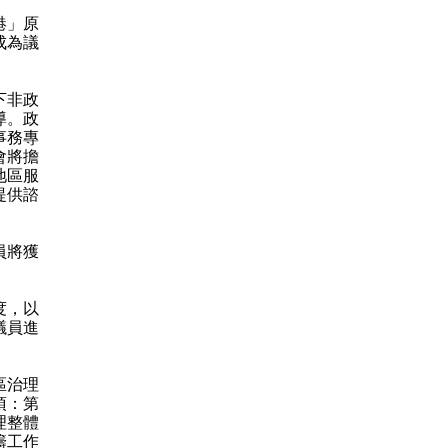
港」原
成為議
下非政
導。政
事務專
會將擔
地區服
提供諮
員將獲
度，以
議員進
區治理
項：第
理整體
籌工作