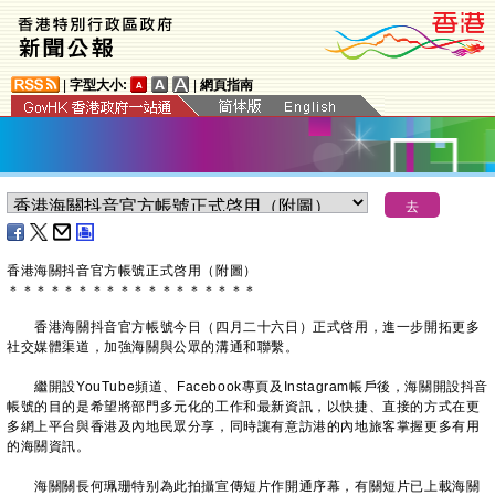
|
字型大小:
|
網頁指南
香港海關抖音官方帳號正式啓用（附圖）
＊
＊
＊
＊
＊
＊
＊
＊
＊
＊
＊
＊
＊
＊
＊
＊
＊
＊
香港海關抖音官方帳號今日（四月二十六日）正式啓用，進一步開拓更多
社交媒體渠道，加強海關與公眾的溝通和聯繫。
繼開設YouTube頻道、Facebook專頁及Instagram帳戶後，海關開設抖音
帳號的目的是希望將部門多元化的工作和最新資訊，以快捷、直接的方式在更
多網上平台與香港及內地民眾分享，同時讓有意訪港的內地旅客掌握更多有用
的海關資訊。
海關關長何珮珊特别為此拍攝宣傳短片作開通序幕，有關短片已上載海關