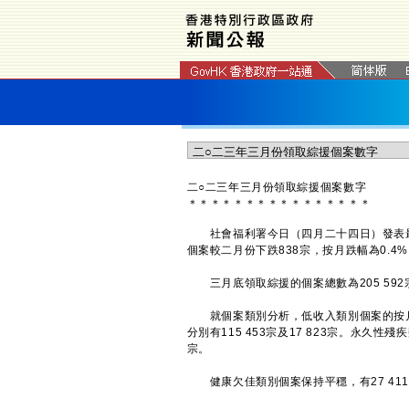
二○二三年三月份領取綜援個案數字
＊
＊
＊
＊
＊
＊
＊
＊
＊
＊
＊
＊
＊
＊
＊
＊
社會福利署今日（四月二十四日）發表最
個案較二月份下跌838宗，按月跌幅為0.4
三月底領取綜援的個案總數為205 592宗
就個案類別分析，低收入類別個案的按月跌幅
分別有115 453宗及17 823宗。永久性殘
宗。
健康欠佳類別個案保持平穩，有27 41