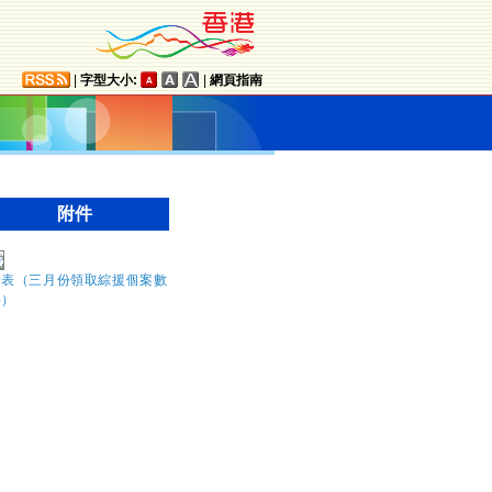
|
字型大小:
|
網頁指南
附件
附表（三月份領取綜援個案數
字）