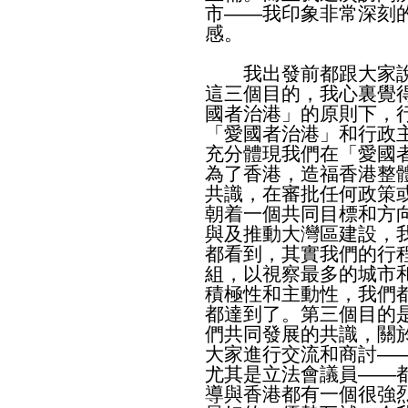
市——我印象非常深刻
感。
我出發前都跟大家說
這三個目的，我心裏覺
國者治港」的原則下，
「愛國者治港」和行政
充分體現我們在「愛國
為了香港，造福香港整
共識，在審批任何政策
朝着一個共同目標和方
與及推動大灣區建設，
都看到，其實我們的行
組，以視察最多的城市
積極性和主動性，我們
都達到了。第三個目的
們共同發展的共識，關
大家進行交流和商討—
尤其是立法會議員——
導與香港都有一個很強