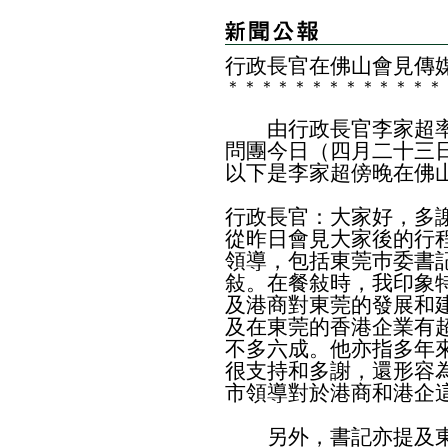
行政長官在佛山會見傳
＊
＊
＊
＊
＊
＊
＊
＊
＊
＊
＊
＊
＊
由行政長官李家超率
問團今日（四月二十三
以下是李家超傍晚在佛
行政長官：大家好，多
從昨日會見大家後的行
領導，包括東莞巿委書
敍。在餐敍時，我印象
及港商對東莞的發展和
及在東莞的香港企業有
不多六成。他亦指多年
很支持和多謝，還形容
市領導對於港商和港企
另外，書記亦提及東