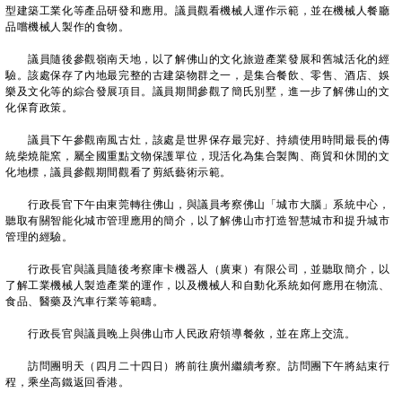
型建築工業化等產品研發和應用。議員觀看機械人運作示範，並在機械人餐廳
品嚐機械人製作的食物。
議員隨後參觀嶺南天地，以了解佛山的文化旅遊產業發展和舊城活化的經
驗。該處保存了內地最完整的古建築物群之一，是集合餐飲、零售、酒店、娛
樂及文化等的綜合發展項目。議員期間參觀了簡氏別墅，進一步了解佛山的文
化保育政策。
議員下午參觀南風古灶，該處是世界保存最完好、持續使用時間最長的傳
統柴燒龍窯，屬全國重點文物保護單位，現活化為集合製陶、商貿和休閒的文
化地標，議員參觀期間觀看了剪紙藝術示範。
行政長官下午由東莞轉往佛山，與議員考察佛山「城市大腦」系統中心，
聽取有關智能化城市管理應用的簡介，以了解佛山市打造智慧城市和提升城市
管理的經驗。
行政長官與議員隨後考察庫卡機器人（廣東）有限公司，並聽取簡介，以
了解工業機械人製造產業的運作，以及機械人和自動化系統如何應用在物流、
食品、醫藥及汽車行業等範疇。
行政長官與議員晚上與佛山市人民政府領導餐敘，並在席上交流。
訪問團明天（四月二十四日）將前往廣州繼續考察。訪問團下午將結束行
程，乘坐高鐵返回香港。