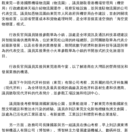
觀東莞—香港國際機場物流園（物流園）。議員聽取香港機場管理局（機管
局）行政總裁林天福介紹物流園運作，視察安檢設施，並與進駐物流園的公司
代表交流。議員知悉物流園由東莞市人民政府與機管局合作建設，首創跨關境
安檢前置，以節省營運成本和貨物處理時間，是全球首個直達空側的「海空貨
物聯運」模式。
行政長官與議員隨後參觀華為小鎮，該處是全球資訊及通訊科技基礎建設
與智能裝備供應商華為，位於東莞松山湖的終端總部。訪問團聽取華為代表介
紹最新發展，以及在香港的業務發展，期間就數字經濟和創新科技等議題與華
為的代表交流。議員其後乘坐小火車參觀華為小鎮的半開放式的文化旅遊項
目。
行政長官與議員其後與東莞港商午宴，以了解港商在大灣區的營商情況和
發展業務的機遇。
議員下午到現代牙科技術（東莞）有限公司考察，其所屬的現代牙科集團
（現代牙科），為全球領先及最具規模的義齒及其他牙科器材生產和供應商。
議員聽取現代牙科的代表簡介，並參觀工場設施和培訓中心。
議員隨後考察華陽湖國家濕地公園，並乘船遊湖，了解東莞市推動國家生
態文明建設和整治水污染的經驗。議員亦到訪東莞文化新地標鰜魚洲文創園，
該處為已活化的工業區遺址，有新媒體、工業設計和體育科教企業進駐。
另一方面，政務司司長陳國基與另一組議員在佛山考察，早上到訪廣東博
智林機器人有限公司（博智林）。博智林主力發展建築機械人、數碼科技、新