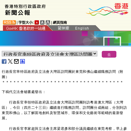
|
字型大小:
|
網頁指南
行政長官率特區政府及立法會大灣區訪問團於東莞和佛山繼續職務訪問（附
圖）
＊
＊
＊
＊
＊
＊
＊
＊
＊
＊
＊
＊
＊
＊
＊
＊
＊
＊
＊
＊
＊
＊
＊
＊
＊
＊
＊
＊
＊
＊
＊
＊
＊
下稿代立法會秘書處發出：
行政長官率領特區政府及立法會大灣區訪問團到訪粵港澳大灣區（大灣
區），今日（四月二十三日）繼續進行職務訪問。訪問團分成兩組，分別到訪
東莞和佛山，以了解當地創科及智慧城市、環保和文化藝術等範疇的最新發
展。
行政長官李家超與立法會主席梁君彥和部分議員繼續在東莞考察，早上參