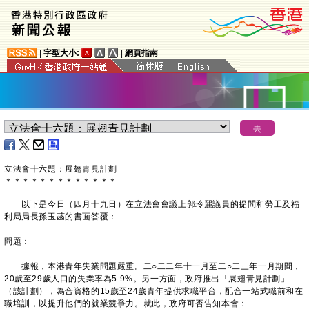
|
字型大小:
|
網頁指南
立法會十六題：展翅青見計劃
＊
＊
＊
＊
＊
＊
＊
＊
＊
＊
＊
＊
＊
以下是今日（四月十九日）在立法會會議上郭玲麗議員的提問和勞工及福
利局局長孫玉菡的書面答覆：
問題：
據報，本港青年失業問題嚴重。二○二二年十一月至二○二三年一月期間，
20歲至29歲人口的失業率為5.9%。另一方面，政府推出「展翅青見計劃」
（該計劃），為合資格的15歲至24歲青年提供求職平台，配合一站式職前和在
職培訓，以提升他們的就業競爭力。就此，政府可否告知本會：