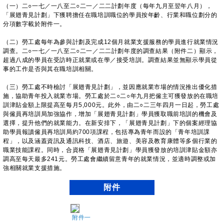
（一）二○一七／一八至二○二一／二二計劃年度（每年九月至翌年八月），
「展翅青見計劃」下獲聘擔任在職培訓職位的學員按年齡、行業和職位劃分的
分項數字載於附件一。
（二）勞工處每年為參與計劃及完成12個月就業支援服務的學員進行就業情況
調查。二○一七／一八至二○二一／二二計劃年度的調查結果（附件二）顯示，
超過八成的學員在受訪時正就業或在學／接受培訓。調查結果並無顯示學員從
事的工作是否與其在職培訓相關。
（三）勞工處不時檢討「展翅青見計劃」，並因應就業市場的情況推出優化措
施，協助青年投入就業市場。勞工處於二○二○年九月把僱主可獲發放的在職培
訓津貼金額上限提高至每月5,000元。此外，由二○二三年四月一日起，勞工處
與僱員再培訓局加強協作，增加「展翅青見計劃」學員獲取職前培訓的機會及
選擇，提升他們的就業能力。在新安排下，「展翅青見計劃」下的個案經理協
助學員報讀僱員再培訓局約700項課程，包括專為青年而設的「青年培訓課
程」，以及涵蓋資訊及通訊科技、酒店、旅遊、美容及教育康體等多個行業的
職業技能課程。同時，合資格「展翅青見計劃」學員獲發放的培訓津貼金額亦
調高至每天最多241元。勞工處會繼續留意青年的就業情況，並適時調整或加
強相關就業支援措施。
附件
附件一