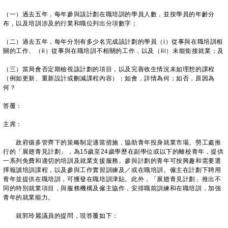
（一）過去五年，每年參與該計劃在職培訓的學員人數，並按學員的年齡分
布，以及培訓涉及的行業和職位列出分項數字；
（二）過去五年，每年分別有多少名完成該計劃的學員（i）從事與在職培訓相
關的工作、（ii）從事與在職培訓不相關的工作，以及（iii）未能銜接就業；及
（三）當局會否定期檢視該計劃的項目，以及完善收生情況未如理想的課程
（例如更新、重新設計或刪減課程內容）；如會，詳情為何；如否，原因為
何？
答覆：
主席：
政府循多管齊下的策略制定適當措施，協助青年投身就業市場。勞工處推
行的「展翅青見計劃」，為15歲至24歲學歷在副學位或以下的離校青年，提供
一系列免費和適切的培訓及就業支援服務。參與計劃的青年可按興趣和需要選
擇報讀培訓課程，以及參與工作實習訓練及／或在職培訓。僱主在計劃下聘用
青年並提供在職培訓，可獲發在職培訓津貼。此外，「展翅青見計劃」推出不
同的特別就業項目，與服務機構及僱主協作，安排職前訓練和在職培訓，加強
青年的就業能力。
就郭玲麗議員的提問，現答覆如下：