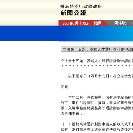
立法會十五題：高端人才通行證計劃申請的
＊
＊
＊
＊
＊
＊
＊
＊
＊
＊
＊
＊
＊
＊
＊
＊
＊
＊
＊
以下是今日（四月十九日）在立法會會議
問題：
本年二月，傳媒報導一名有刑事紀錄的內
許可，事件引起關注。據報，當局於事件曝
示，入境事務處將調整高才通計劃的申請流
否告知本會：
（一）鑑於高才通計劃對申請人的收入或工
如有，為何當局在上述個案經傳媒報道後才