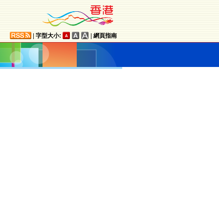
|
字型大小:
|
網頁指南