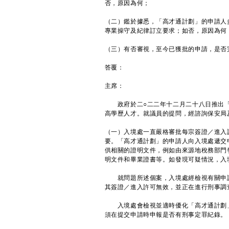
否，原因為何；
（二）鑑於據悉，「高才通計劃」的申請人
專業操守及紀律訂立要求；如否，原因為何
（三）有否審視，至今已獲批的申請，是否
答覆：
主席：
政府於二○二二年十二月二十八日推出「
高學歷人才。就議員的提問，經諮詢保安局
（一）入境處一直嚴格審批每宗簽證／進入
要。「高才通計劃」的申請人向入境處遞交
供相關的證明文件，例如由來源地稅務部門
明文件和畢業證書等。如發現可疑情況，入
就問題所述個案，入境處經檢視有關申請
其簽證／進入許可無效，並正在進行刑事調
入境處會檢視並適時優化「高才通計劃」
須在提交申請時申報是否有刑事定罪紀錄。