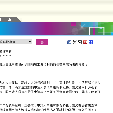
審批事宜
＊
＊
＊
＊
上田北辰議員的提問和勞工及福利局局長孫玉菡的書面答覆：
地人士獲批「高端人才通行證計劃」（「高才通計劃」）的簽證／進入
光當日指，高才通計劃的申請人無須申報犯罪紀錄。當局於同日深夜表
程，即申請人必須在電子申請表上申報有否刑事定罪紀錄。就此，政府可
作年資及學歷有一定要求，申請人申報有關資料後，當局有否作出查核；
發現有關申請人涉嫌以虛假陳述獲得高才通計劃的簽證／進入許可；如