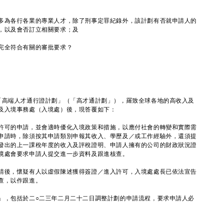
多為各行各業的專業人才，除了刑事定罪紀錄外，該計劃有否就申請人的
，以及會否訂立相關要求；及
完全符合有關的審批要求？
高端人才通行證計劃」（「高才通計劃」），羅致全球各地的高收入及
及入境事務處（入境處）後，現答覆如下：
許可的申請，並會適時優化入境政策和措施，以應付社會的轉變和實際需
申請時，除須按其申請類別申報其收入、學歷及／或工作經驗外，還須提
發出的上一課稅年度的收入及評稅證明、申請人擁有的公司的財政狀況證
境處會要求申請人提交進一步資料及跟進核查。
後，懷疑有人以虛假陳述獲得簽證／進入許可，入境處處長已依法宣告
查，以作跟進。
，包括於二○二三年二月二十二日調整計劃的申請流程，要求申請人必