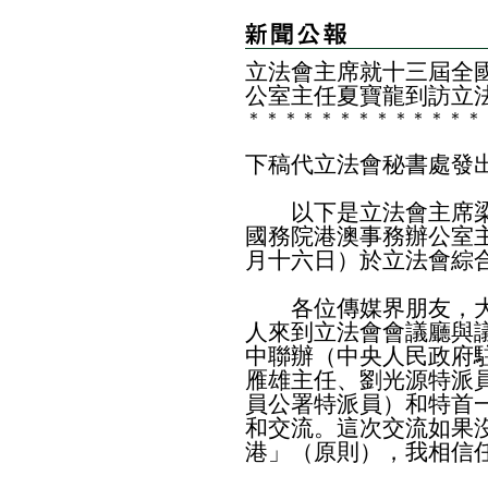
​立法會主席就十三屆全
公室主任夏寶龍到訪立
＊
＊
＊
＊
＊
＊
＊
＊
＊
＊
＊
＊
＊
下稿代立法會秘書處發
以下是立法會主席梁
國務院港澳事務辦公室
月十六日）於立法會綜
各位傳媒界朋友，大
人來到立法會會議廳與
中聯辦（中央人民政府
雁雄主任、劉光源特派
員公署特派員）和特首
和交流。這次交流如果
港」（原則），我相信