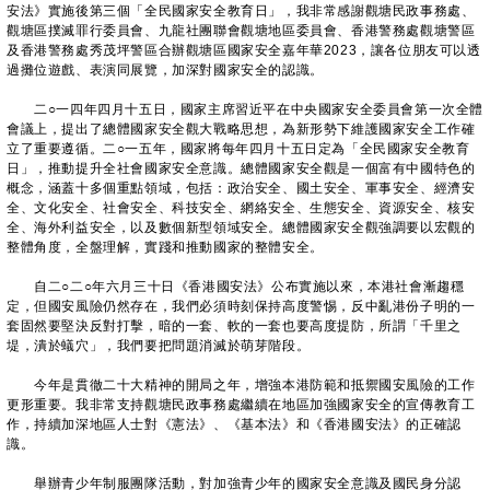
安法》實施後第三個「全民國家安全教育日」，我非常感謝觀塘民政事務處、
觀塘區撲滅罪行委員會、九龍社團聯會觀塘地區委員會、香港警務處觀塘警區
及香港警務處秀茂坪警區合辦觀塘區國家安全嘉年華2023，讓各位朋友可以透
過攤位遊戲、表演同展覽，加深對國家安全的認識。
二○一四年四月十五日，國家主席習近平在中央國家安全委員會第一次全體
會議上，提出了總體國家安全觀大戰略思想，為新形勢下維護國家安全工作確
立了重要遵循。二○一五年，國家將每年四月十五日定為「全民國家安全教育
日」，推動提升全社會國家安全意識。總體國家安全觀是一個富有中國特色的
概念，涵蓋十多個重點領域，包括：政治安全、國土安全、軍事安全、經濟安
全、文化安全、社會安全、科技安全、網絡安全、生態安全、資源安全、核安
全、海外利益安全，以及數個新型領域安全。總體國家安全觀強調要以宏觀的
整體角度，全盤理解，實踐和推動國家的整體安全。
自二○二○年六月三十日《香港國安法》公布實施以來，本港社會漸趨穩
定，但國安風險仍然存在，我們必須時刻保持高度警惕，反中亂港份子明的一
套固然要堅決反對打擊，暗的一套、軟的一套也要高度提防，所謂「千里之
堤，潰於蟻穴」，我們要把問題消滅於萌芽階段。
今年是貫徹二十大精神的開局之年，增強本港防範和抵禦國安風險的工作
更形重要。我非常支持觀塘民政事務處繼續在地區加強國家安全的宣傳教育工
作，持續加深地區人士對《憲法》、《基本法》和《香港國安法》的正確認
識。
舉辦青少年制服團隊活動，對加強青少年的國家安全意識及國民身分認