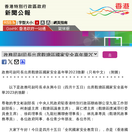
|
字型大小:
|
網頁指南
政務司副司長出席觀塘區國家安全嘉年華2023致辭（只有中文）（附圖）
＊
＊
＊
＊
＊
＊
＊
＊
＊
＊
＊
＊
＊
＊
＊
＊
＊
＊
＊
＊
＊
＊
＊
＊
＊
＊
＊
＊
＊
＊
＊
＊
＊
以下是政務司副司長卓永興今日（四月十五日）出席觀塘區國家安全嘉年
華2023的致辭：
尊敬的李文彬副部長（中央人民政府駐香港特別行政區聯絡辦公室九龍工作部
副部長）、柯創盛主席（觀塘區議會主席）、羅仁禮主席（觀塘區撲滅罪行委
員會主席）、徐莉理事長（九龍社團聯會理事長）、林兆康專員（觀塘民政事
務專員）、各位政府同事、各位青少年朋友、各位市民：
大家下午好！今日是四月十五日「全民國家安全教育日」，亦是《香港國