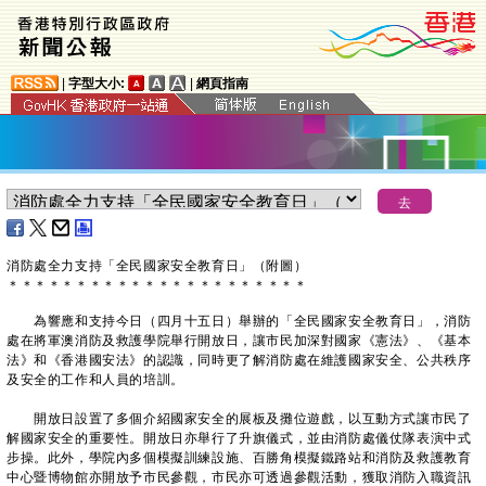
|
字型大小:
|
網頁指南
消防處全力支持「全民國家安全教育日」（附圖）
＊
＊
＊
＊
＊
＊
＊
＊
＊
＊
＊
＊
＊
＊
＊
＊
＊
＊
＊
＊
＊
＊
為響應和支持今日（四月十五日）舉辦的「全民國家安全教育日」，消防
處在將軍澳消防及救護學院舉行開放日，讓市民加深對國家《憲法》、《基本
法》和《香港國安法》的認識，同時更了解消防處在維護國家安全、公共秩序
及安全的工作和人員的培訓。
開放日設置了多個介紹國家安全的展板及攤位遊戲，以互動方式讓市民了
解國家安全的重要性。開放日亦舉行了升旗儀式，並由消防處儀仗隊表演中式
步操。此外，學院內多個模擬訓練設施、百勝角模擬鐵路站和消防及救護教育
中心暨博物館亦開放予市民參觀，市民亦可透過參觀活動，獲取消防入職資訊