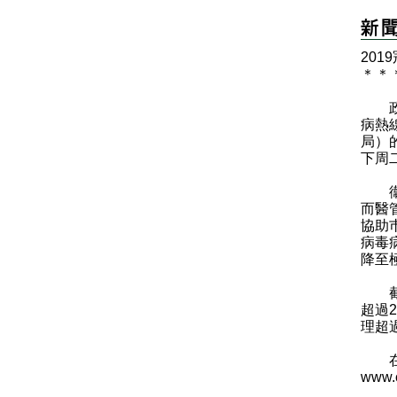
​2
＊
＊
政府
病熱線
局）的
下周
衞生
而醫
協助
病毒
降至
截至
超過
理超過
在相
www.c