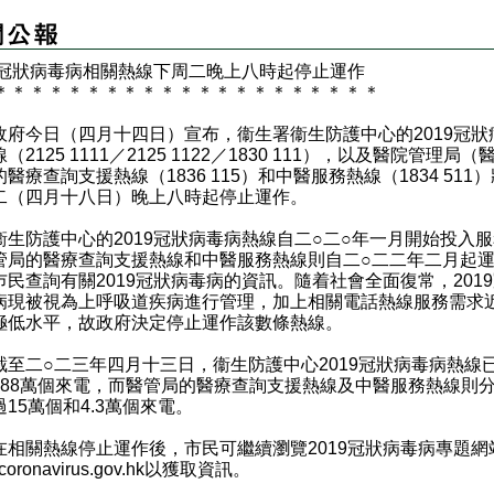
019冠狀病毒病相關熱線下周二晚上八時起停止運作
＊
＊
＊
＊
＊
＊
＊
＊
＊
＊
＊
＊
＊
＊
＊
＊
＊
＊
＊
＊
＊
今日（四月十四日）宣布，衞生署衞生防護中心的2019冠狀
（2125 1111／2125 1122／1830 111），以及醫院管理局（
醫療查詢支援熱線（1836 115）和中醫服務熱線（1834 511
二（四月十八日）晚上八時起停止運作。
防護中心的2019冠狀病毒病熱線自二○二○年一月開始投入服
管局的醫療查詢支援熱線和中醫服務熱線則自二○二二年二月起
巿民查詢有關2019冠狀病毒病的資訊。隨着社會全面復常，201
病現被視為上呼吸道疾病進行管理，加上相關電話熱線服務需求
極低水平，故政府決定停止運作該數條熱線。
二○二三年四月十三日，衞生防護中心2019冠狀病毒病熱線
288萬個來電，而醫管局的醫療查詢支援熱線及中醫服務熱線則
15萬個和4.3萬個來電。
關熱線停止運作後，市民可繼續瀏覽2019冠狀病毒病專題網
oronavirus.gov.hk
以獲取資訊。