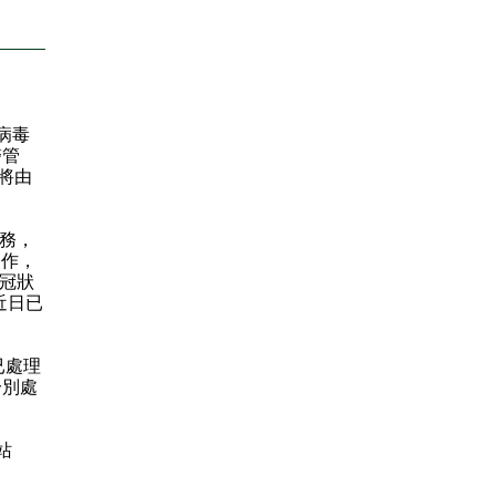
病毒
醫管
）將由
務，
運作，
9冠狀
近日已
已處理
分別處
站