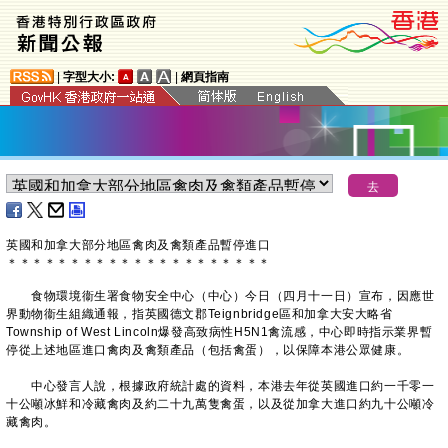
|
字型大小:
|
網頁指南
英國和加拿大部分地區禽肉及禽類產品暫停進口
＊
＊
＊
＊
＊
＊
＊
＊
＊
＊
＊
＊
＊
＊
＊
＊
＊
＊
＊
＊
＊
​食物環境衞生署食物安全中心（中心）今日（四月十一日）宣布，因應世
界動物衞生組織通報，指英國德文郡Teignbridge區和加拿大安大略省
Township of West Lincoln爆發高致病性H5N1禽流感，中心即時指示業界暫
停從上述地區進口禽肉及禽類產品（包括禽蛋），以保障本港公眾健康。
中心發言人說，根據政府統計處的資料，本港去年從英國進口約一千零一
十公噸冰鮮和冷藏禽肉及約二十九萬隻禽蛋，以及從加拿大進口約九十公噸冷
藏禽肉。