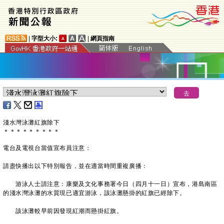
|
字型大小:
|
網頁指南
淺水灣泳灘紅旗除下
＊
＊
＊
＊
＊
＊
＊
＊
＊
電台及電視台當值宣布員注意：
請盡快播出以下特別報告，並在適當時間重複廣播：
游泳人士請注意：康樂及文化事務署今日（四月十一日）宣布，港島南區
的淺水灣泳灘的水質現已適宜游泳，該泳灘懸掛的紅旗已經除下。
該泳灘較早前因發現紅潮而懸掛紅旗。