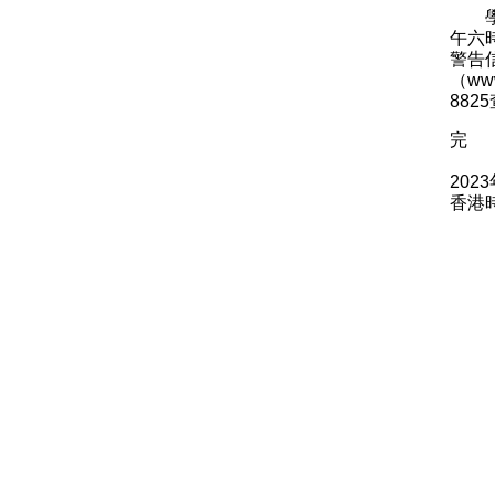
學院
午六
警告
（
www
882
完
202
香港時