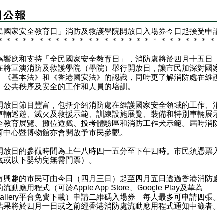
民國家安全教育日」消防及救護學院開放日入場券今日起接受申
＊
＊
＊
＊
＊
＊
＊
＊
＊
＊
＊
＊
＊
＊
＊
＊
＊
＊
＊
＊
＊
＊
＊
＊
＊
＊
＊
響應和支持「全民國家安全教育日」，消防處將於四月十五日
在將軍澳消防及救護學院（學院）舉行開放日，讓市民加深對國
、《基本法》和《香港國安法》的認識，同時更了解消防處在維
、公共秩序及安全的工作和人員的培訓。
日節目豐富，包括介紹消防處在維護國家安全領域的工作、
車輛巡遊、滅火及救援示範、訓練設施展覽、裝備和特別車輛展
全教育展覽、攤位遊戲、投考體驗區和消防工作犬示範。屆時消
育中心暨博物館亦會開放予市民參觀。
日的參觀時間為上午八時四十五分至下午四時。市民須憑票
歲或以下嬰幼兒無需門票）。
趣的市民可由今日（四月三日）起至四月五日透過香港消防
流動應用程式（可於Apple App Store、Google Play及華為
pGallery平台免費下載）申請二維碼入場券，每人最多可申請四張
結果將於四月十日或之前經香港消防處流動應用程式通知中籤者