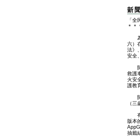
「全
＊
＊
​為
六）
法》
安全
開放
救護
火安
護教
開放
（三
有興
版本的
Ap
抽籤