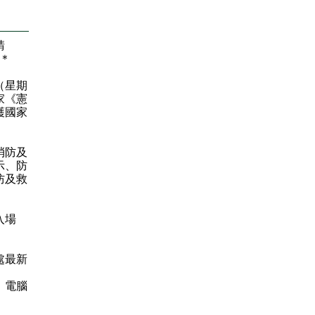
請
＊
（星期
家《憲
護國家
消防及
示、防
防及救
入場
處最新
。電腦
。