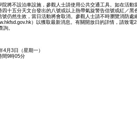
將不設泊車設施，參觀人士請使用公共交通工具。如在活動
時四十五分天文台發出的八號或以上熱帶氣旋警告信號或紅／黑
信號仍然生效，當日活動將會取消。參觀人士請不時瀏覽消防處
.hkfsd.gov.hk
）以獲取最新消息。有關開放日的詳情，請致電24
5查詢。
3年4月3日（星期一）
間9時05分