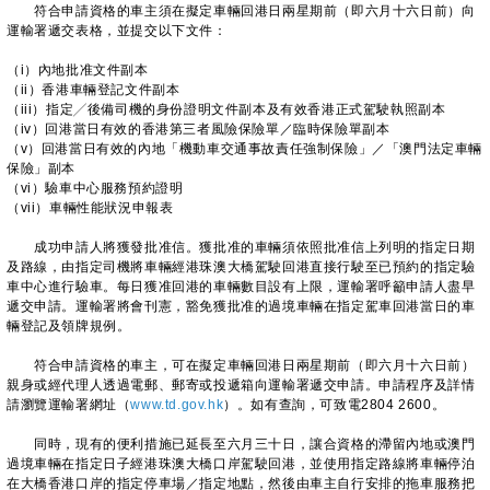
符合申請資格的車主須在擬定車輛回港日兩星期前（即六月十六日前）向
運輸署遞交表格，並提交以下文件：
（i）內地批准文件副本
（ii）香港車輛登記文件副本
（iii）指定╱後備司機的身份證明文件副本及有效香港正式駕駛執照副本
（iv）回港當日有效的香港第三者風險保險單／臨時保險單副本
（v）回港當日有效的內地「機動車交通事故責任強制保險」／「澳門法定車輛
保險」副本
（vi）驗車中心服務預約證明
（vii）車輛性能狀況申報表
成功申請人將獲發批准信。獲批准的車輛須依照批准信上列明的指定日期
及路線，由指定司機將車輛經港珠澳大橋駕駛回港直接行駛至已預約的指定驗
車中心進行驗車。每日獲准回港的車輛數目設有上限，運輸署呼籲申請人盡早
遞交申請。運輸署將會刊憲，豁免獲批准的過境車輛在指定駕車回港當日的車
輛登記及領牌規例。
符合申請資格的車主，可在擬定車輛回港日兩星期前（即六月十六日前）
親身或經代理人透過電郵、郵寄或投遞箱向運輸署遞交申請。申請程序及詳情
請瀏覽運輸署網址（
www.td.gov.hk
）。如有查詢，可致電2804 2600。
同時，現有的便利措施已延長至六月三十日，讓合資格的滯留內地或澳門
過境車輛在指定日子經港珠澳大橋口岸駕駛回港，並使用指定路線將車輛停泊
在大橋香港口岸的指定停車場／指定地點，然後由車主自行安排的拖車服務把