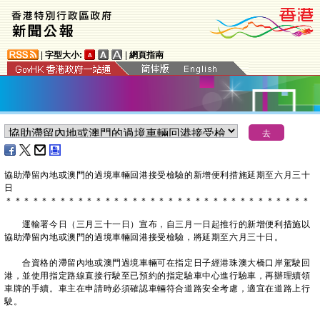
|
字型大小:
|
網頁指南
​協助滯留內地或澳門的過境車輛回港接受檢驗的新增便利措施延期至六月三十
日
＊
＊
＊
＊
＊
＊
＊
＊
＊
＊
＊
＊
＊
＊
＊
＊
＊
＊
＊
＊
＊
＊
＊
＊
＊
＊
＊
＊
＊
＊
＊
＊
＊
＊
運輸署今日（三月三十一日）宣布，自三月一日起推行的新增便利措施以
協助滯留內地或澳門的過境車輛回港接受檢驗，將延期至六月三十日。
合資格的滯留內地或澳門過境車輛可在指定日子經港珠澳大橋口岸駕駛回
港，並使用指定路線直接行駛至已預約的指定驗車中心進行驗車，再辦理續領
車牌的手續。車主在申請時必須確認車輛符合道路安全考慮，適宜在道路上行
駛。