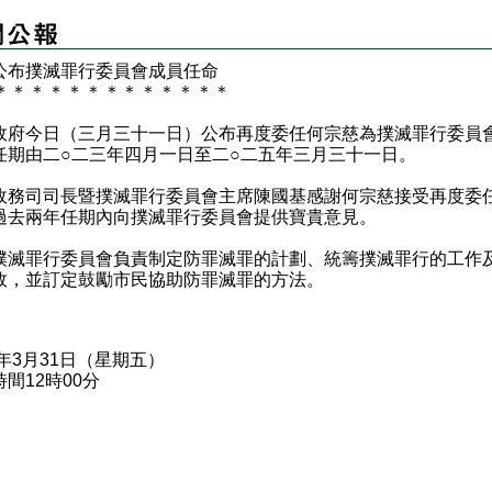
公布撲滅罪行委員會成員任命
＊
＊
＊
＊
＊
＊
＊
＊
＊
＊
＊
＊
＊
今日（三月三十一日）公布再度委任何宗慈為撲滅罪行委員
任期由二○二三年四月一日至二○二五年三月三十一日。
司司長暨撲滅罪行委員會主席陳國基感謝何宗慈接受再度委
過去兩年任期內向撲滅罪行委員會提供寶貴意見。
罪行委員會負責制定防罪滅罪的計劃、統籌撲滅罪行的工作
效，並訂定鼓勵市民協助防罪滅罪的方法。
3年3月31日（星期五）
間12時00分