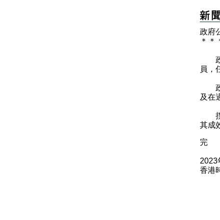
政府
＊
＊
政府
員，
政務
及在
撲滅
其成
完
202
香港時