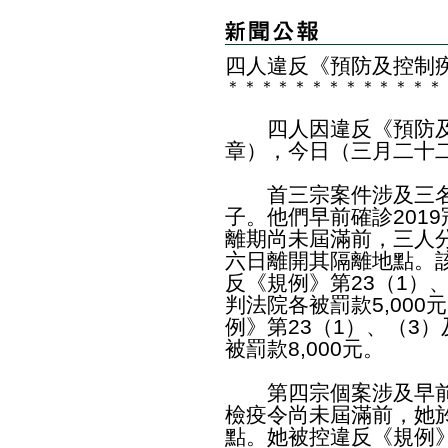
四人違反《預防及控制
＊
＊
＊
＊
＊
＊
＊
＊
＊
＊
＊
＊
＊
​四人因違反《預防及
章），今日（三月二十
首三宗案件涉及三名分
子。他們早前確診201
離期尚未屆滿前，三人
六日離開其隔離地點。該
反《規例》第23（1）
判法院各被罰款5,000
例》第23（1）、（3
被罰款8,000元。
第四宗個案涉及早前獲
檢疫令尚未屆滿前，她
點。她被控違反《規例》