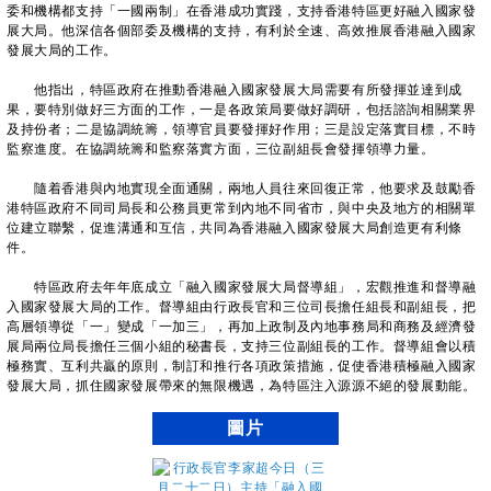
委和機構都支持「一國兩制」在香港成功實踐，支持香港特區更好融入國家發
展大局。他深信各個部委及機構的支持，有利於全速、高效推展香港融入國家
發展大局的工作。
他指出，特區政府在推動香港融入國家發展大局需要有所發揮並達到成
果，要特別做好三方面的工作，一是各政策局要做好調研，包括諮詢相關業界
及持份者；二是協調統籌，領導官員要發揮好作用；三是設定落實目標，不時
監察進度。在協調統籌和監察落實方面，三位副組長會發揮領導力量。
隨着香港與內地實現全面通關，兩地人員往來回復正常，他要求及鼓勵香
港特區政府不同司局長和公務員更常到內地不同省市，與中央及地方的相關單
位建立聯繫，促進溝通和互信，共同為香港融入國家發展大局創造更有利條
件。
特區政府去年年底成立「融入國家發展大局督導組」，宏觀推進和督導融
入國家發展大局的工作。督導組由行政長官和三位司長擔任組長和副組長，把
高層領導從「一」變成「一加三」，再加上政制及內地事務局和商務及經濟發
展局兩位局長擔任三個小組的秘書長，支持三位副組長的工作。督導組會以積
極務實、互利共贏的原則，制訂和推行各項政策措施，促使香港積極融入國家
發展大局，抓住國家發展帶來的無限機遇，為特區注入源源不絕的發展動能。
圖片