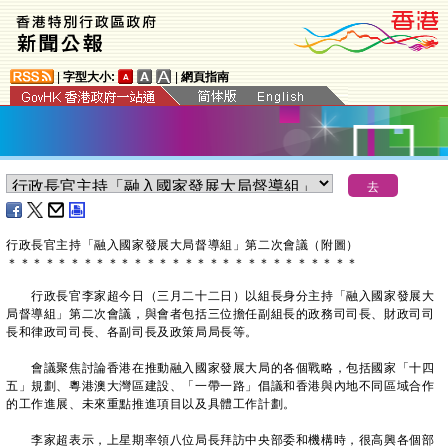
|
字型大小:
|
網頁指南
行政長官主持「融入國家發展大局督導組」第二次會議（附圖）
＊
＊
＊
＊
＊
＊
＊
＊
＊
＊
＊
＊
＊
＊
＊
＊
＊
＊
＊
＊
＊
＊
＊
＊
＊
＊
＊
＊
行政長官李家超今日（三月二十二日）以組長身分主持「融入國家發展大
局督導組」第二次會議，與會者包括三位擔任副組長的政務司司長、財政司司
長和律政司司長、各副司長及政策局局長等。
會議聚焦討論香港在推動融入國家發展大局的各個戰略，包括國家「十四
五」規劃、粵港澳大灣區建設、「一帶一路」倡議和香港與內地不同區域合作
的工作進展、未來重點推進項目以及具體工作計劃。
李家超表示，上星期率領八位局長拜訪中央部委和機構時，很高興各個部